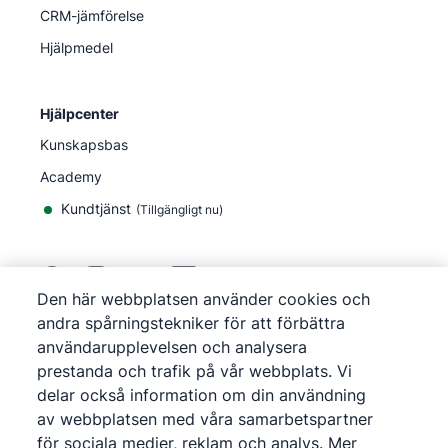
CRM-jämförelse
Hjälpmedel
Hjälpcenter
Kunskapsbas
Academy
Kundtjänst
(
Tillgängligt nu
)
Den här webbplatsen använder cookies och
andra spårningstekniker för att förbättra
©
2026
Pipedrive
användarupplevelsen och analysera
Pipedrive
Användarvillkor
prestanda och trafik på vår webbplats. Vi
Pipedrive
Integritetsmeddelande
delar också information om din användning
Webbplatskarta
av webbplatsen med våra samarbetspartner
Cookie-meddelande
för sociala medier, reklam och analys. Mer
Inställningar för cookies