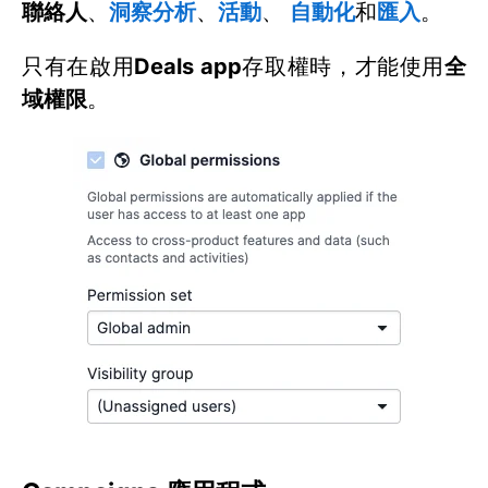
聯絡人
、
洞察分析
、
活動
、
自動化
和
匯入
。
只有在啟用
Deals app
存取權時，才能使用
全
域權限
。