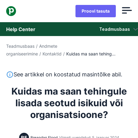
Proovi tasuta
Help Center
Teadmusbaas
Teadmusbaas
/
Andmete
Teadmusbaas
organiseerimine
/
Kontaktid
/
Kuidas ma saan tehing...
Olek
See tekst on tõlgitud inglise keelest masintõlketööriista
See artikkel on koostatud masintõlke abil.
Võta ühendust klienditoega
Kuidas ma saan tehingule
lisada seotud isikuid või
organisatsioone?
BF
Breandan Flood
Viimati uuendatud: 5. jaanuar 2024