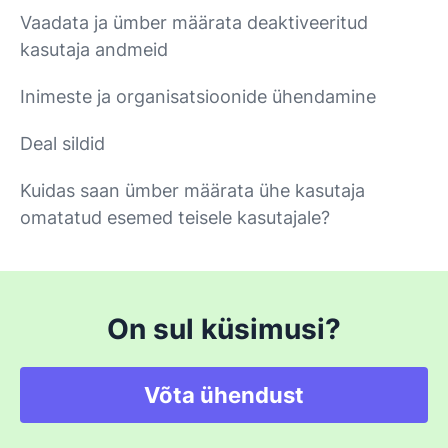
Vaadata ja ümber määrata deaktiveeritud
kasutaja andmeid
Inimeste ja organisatsioonide ühendamine
Deal sildid
Kuidas saan ümber määrata ühe kasutaja
omatatud esemed teisele kasutajale?
On sul küsimusi?
Võta ühendust