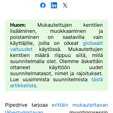
Huom:
Mukautettujen kenttien
lisääminen, muokkaaminen ja
poistaminen on saatavilla vain
käyttäjille, joilla on oikeat
globaalit
valtuudet
käytössä. Mukautettujen
kenttien määrä riippuu siitä, millä
suunnitelmalla olet. Olemme äskettäin
ottaneet käyttöön uudet
suunnitelmatasot, nimet ja rajoitukset.
Lue uusimmista suunnitelmista
tästä
artikkelista
.
Pipedrive tarjoaa
erittäin mukautettavan
lähestymistavan
myyntiprosessin