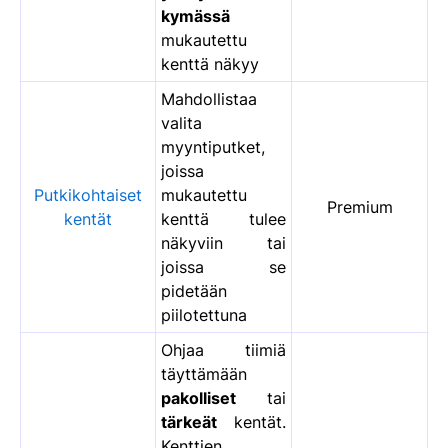
kymässä
mukautettu
kenttä näkyy
Mahdollistaa
valita
myyntiputket,
joissa
Putkikohtaiset
mukautettu
Premium
kentät
kenttä tulee
näkyviin tai
joissa se
pidetään
piilotettuna
Ohjaa tiimiä
täyttämään
pakolliset
tai
tärkeät
kentät.
Kenttien