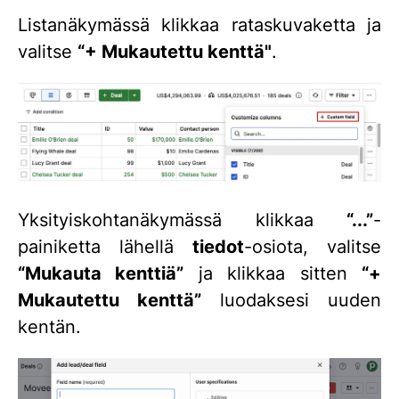
Listanäkymässä klikkaa rataskuvaketta ja
valitse
“+ Mukautettu kenttä"
.
Yksityiskohtanäkymässä klikkaa
“...”
-
painiketta lähellä
tiedot
-osiota, valitse
“Mukauta kenttiä”
ja klikkaa sitten
“+
Mukautettu kenttä”
luodaksesi uuden
kentän.