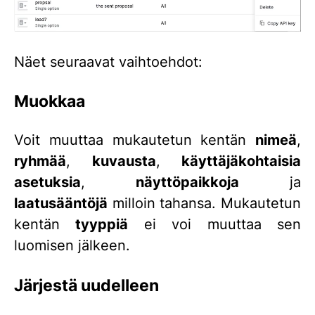
Näet seuraavat vaihtoehdot:
Muokkaa
Voit muuttaa mukautetun kentän
nimeä
,
ryhmää
,
kuvausta
,
käyttäjäkohtaisia
asetuksia
,
näyttöpaikkoja
ja
laatusääntöjä
milloin tahansa. Mukautetun
kentän
tyyppiä
ei voi muuttaa sen
luomisen jälkeen.
Järjestä uudelleen