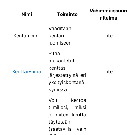
Vähimmäissuun
Nimi
Toiminto
nitelma
Vaaditaan
Kentän nimi
kentän
Lite
luomiseen
Pitää
mukautetut
kenttäsi
Kenttäryhmä
Lite
järjestettyinä eri
yksityiskohtanä
kymissä
Voit kertoa
tiimillesi, miksi
ja miten kenttä
täytetään
(saatavilla vain