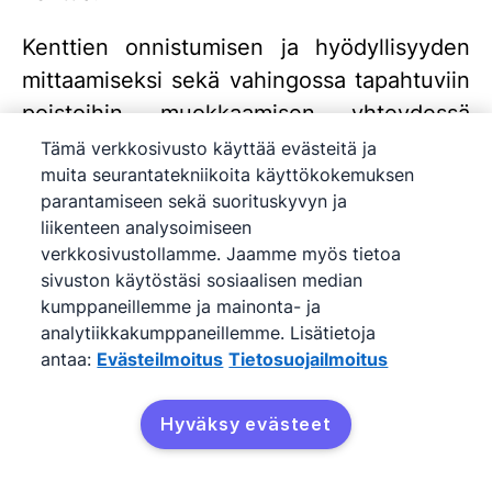
Kenttien onnistumisen ja hyödyllisyyden
mittaamiseksi sekä vahingossa tapahtuviin
poistoihin muokkaamisen yhteydessä
varautumiseksi käyttäjät näkevät niiden
Tämä verkkosivusto käyttää evästeitä ja
muita seurantatekniikoita käyttökokemuksen
luonti- ja päivityspäivämäärät sekä tilastot,
parantamiseen sekä suorituskyvyn ja
jotka näyttävät, missä kenttää on täytetty
liikenteen analysoimiseen
tai missä sitä käytetään suodattimissa.
verkkosivustollamme. Jaamme myös tietoa
sivuston käytöstäsi sosiaalisen median
Kentän tilastojen katsomiseksi
kumppaneillemme ja mainonta- ja
ylläpitäjäkäyttäjien on napsautettava
analytiikkakumppaneillemme. Lisätietoja
antaa:
Evästeilmoitus
Tietosuojailmoitus
kenttää avatakseen muokkausnäkymän.
Sitten vasemmassa alakulmassa napsauta
Hyväksy evästeet
"Näytä kentän tilastot"
.