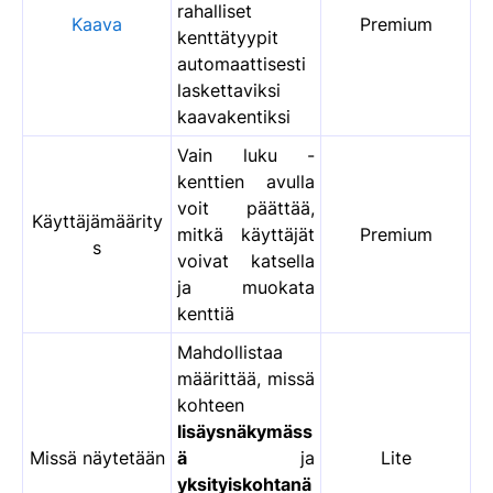
rahalliset
Kaava
Premium
kenttätyypit
automaattisesti
laskettaviksi
kaavakentiksi
Vain luku -
kenttien avulla
voit päättää,
Käyttäjämäärity
mitkä käyttäjät
Premium
s
voivat katsella
ja muokata
kenttiä
Mahdollistaa
määrittää, missä
kohteen
lisäysnäkymäss
Missä näytetään
ä
ja
Lite
yksityiskohtanä