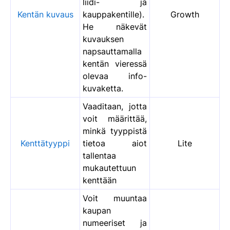
liidi- ja
Kentän kuvaus
kauppakentille).
Growth
He näkevät
kuvauksen
napsauttamalla
kentän vieressä
olevaa info-
kuvaketta.
Vaaditaan, jotta
voit määrittää,
minkä tyyppistä
Kenttätyyppi
tietoa aiot
Lite
tallentaa
mukautettuun
kenttään
Voit muuntaa
kaupan
numeeriset ja