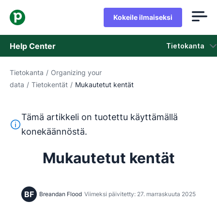
Kokeile ilmaiseksi
Help Center
Tietokanta
Tietokanta
/
Organizing your
Tietokanta
data
/
Tietokentät
/
Mukautetut kentät
Tila
Tämä artikkeli on tuotettu käyttämällä
Ota yhteyttä tukeen
Tämä teksti on käännetty englannista konekäännöstyökalul
konekäännöstä.
Mukautetut kentät
BF
Breandan Flood
Viimeksi päivitetty: 27. marraskuuta 2025