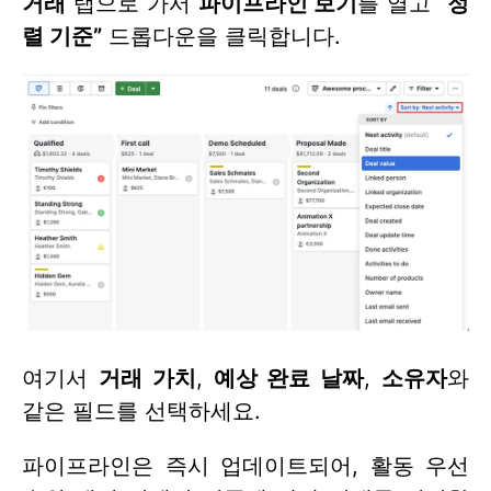
거래
탭으로 가서
파이프라인 보기
를 열고
“정
렬 기준”
드롭다운을 클릭합니다.
여기서
거래 가치
,
예상 완료 날짜
,
소유자
와
같은 필드를 선택하세요.
파이프라인은 즉시 업데이트되어, 활동 우선