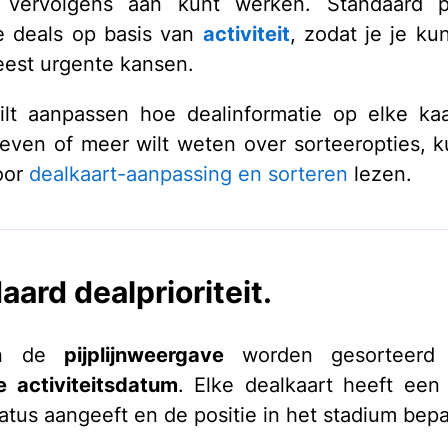
 vervolgens aan kunt werken. Standaard pri
e deals op basis van
activiteit
, zodat je je ku
est urgente kansen.
ilt aanpassen hoe dealinformatie op elke ka
ven of meer wilt weten over sorteeropties, k
voor
dealkaart-aanpassing en sorteren
lezen.
aard dealprioriteit.
in de
pijplijnweergave
worden gesorteerd
 activiteitsdatum
. Elke dealkaart heeft een 
tatus aangeeft en de positie in het stadium bepa