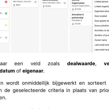
daar een veld zoals
dealwaarde
,
v
sdatum
of
eigenaar
.
ijn wordt onmiddellijk bijgewerkt en sorteert
n de geselecteerde criteria in plaats van prior
ten.