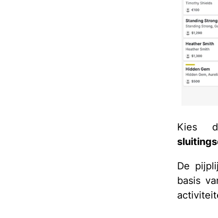
Kies 
sluiting
De pijpl
basis va
activitei