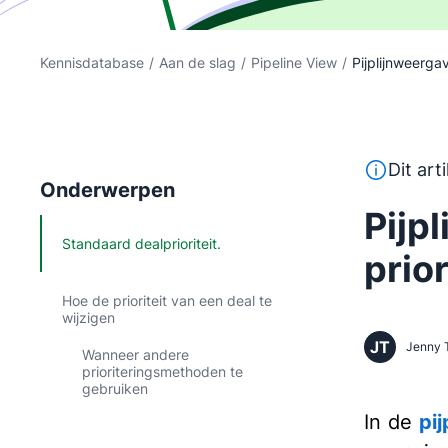
Kennisdatabase
/
Aan de slag
/
Pipeline View
/
Pijplijnweergav
Deze tekst
Dit art
Onderwerpen
Pijp
Standaard dealprioriteit.
prior
Hoe de prioriteit van een deal te
wijzigen
JT
Jenny 
Wanneer andere
prioriteringsmethoden te
gebruiken
In de
pi