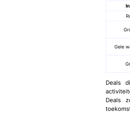
In
R
Gr
Gele w
Gr
Deals di
activit
Deals z
toekomsti