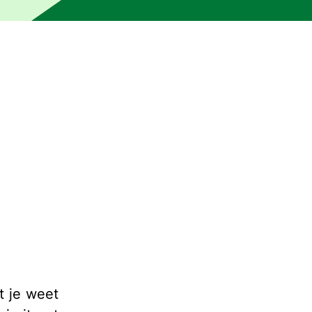
n een persoon. De tekst kan onnauwkeurigheden of onduidel
t je weet