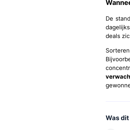
Wannee
De stand
dagelij
deals zi
Sorteren 
Bijvoor
concentr
verwach
gewonnen
Was dit 