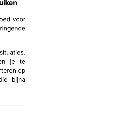
uiken
goed voor
ringende
ituaties.
en je te
rteren op
ie bijna