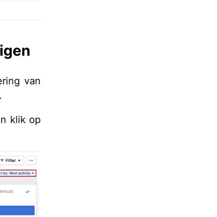
zigen
ering van
.
n klik op