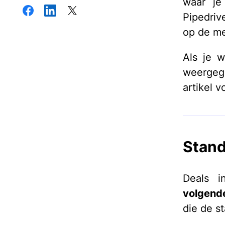
waar je
Pipedriv
op de me
Als je w
weergege
artikel 
Stand
Deals 
volgende
die de s