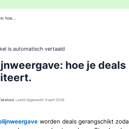
e: hoe...
 is automatisch vertaald uit het Engels, zonder inbreng va
ikel is automatisch vertaald
lijnweergave: hoe je deals
iteert.
Takahara
Laatst bijgewerkt: 9 april 2026
jplijnweergave
worden deals gerangschikt zoda