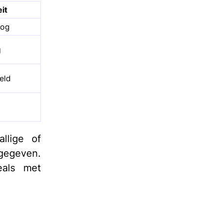
eit
oog
g
eld
allige of
gegeven.
eals met