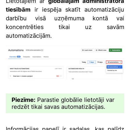
Lietotājiem ar
globālajām administratora
tiesībām
ir iespēja skatīt automatizāciju
darbību visā uzņēmuma kontā vai
koncentrēties tikai uz savām
automatizācijām.
Piezīme:
Parastie globālie lietotāji var
redzēt tikai savas automatizācijas.
Informācijas panelī ir sadaļas, kas palīdz