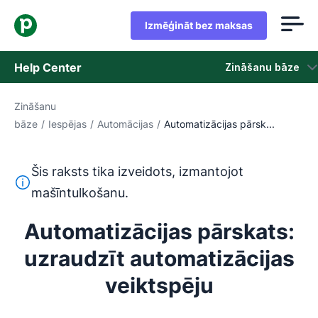
Izmēģināt bez maksas
Help Center
Zināšanu bāze
Zināšanu
Zināšanu bāze
bāze
/
Iespējas
/
Automācijas
/
Automatizācijas pārsk...
Statuss
Šis raksts tika izveidots, izmantojot
Sazināties ar atbalsta dienestu
Šis teksts ir tulkots no angļu valodas, izmantojot mašīntu
mašīntulkošanu.
Automatizācijas pārskats:
uzraudzīt automatizācijas
veiktspēju