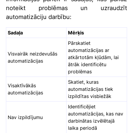
noteikt problēmas un uzraudzīt
automatizāciju darbību:
Sadaļa
Mērķis
Pārskatiet
automatizācijas ar
Visvairāk neizdevušās
atkārtotām kļūdām, lai
automatizācijas
ātrāk identificētu
problēmas
Skatiet, kuras
Visaktīvākās
automatizācijas tiek
automatizācijas
izpildītas visbiežāk
Identificējiet
automatizācijas, kas nav
Nav izpildījumu
darbinātas izvēlētajā
laika periodā