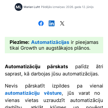
ML
Marian Luht
Pēdējās izmaiņas: 2026. gada 12. jūnijs
Piezīme:
Automatizācijas
ir pieejamas
tikai Growth un augstākajos plānos.
Automatizāciju pārskats
palīdz ātri
saprast, kā darbojas jūsu automatizācijas.
Nevis pārskatīt izpildes pa vienai
automatizāciju vēsture
, jūs varat no
vienas vietas uzraudzīt automatizāciju
darbību, atklāt kļūmes un novērst