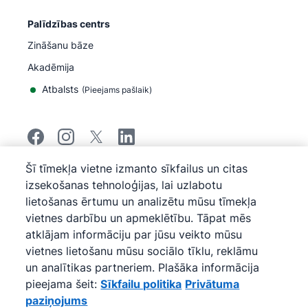
Palīdzības centrs
Zināšanu bāze
Akadēmija
Atbalsts
(
Pieejams pašlaik
)
Šī tīmekļa vietne izmanto sīkfailus un citas
©
2026
Pipedrive
izsekošanas tehnoloģijas, lai uzlabotu
Pipedrive
Pakalpojumu sniegšanas noteikumi
lietošanas ērtumu un analizētu mūsu tīmekļa
Pipedrive
Privātuma paziņojums
vietnes darbību un apmeklētību. Tāpat mēs
Vietnes karte
Sīkfailu politika
atklājam informāciju par jūsu veikto mūsu
vietnes lietošanu mūsu sociālo tīklu, reklāmu
Sīkfailu preferences
un analītikas partneriem. Plašāka informācija
Pipedrive ir uz tīmekļa bāzes veidota pārdošanas CRM
pieejama šeit:
Sīkfailu politika
Privātuma
programma.
paziņojums