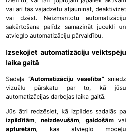
izlemtu, vai tām joprojām jāpaliek aktīvām
vai arī tās vajadzētu atjaunināt, deaktivizēt
vai dzēst. Neizmantotu automatizāciju
sakārtošana palīdz samazināt jucekli un
atvieglo automatizāciju pārvaldību.
Izsekojiet automatizāciju veiktspēju
laika gaitā
Sadaļa
“Automatizāciju veselība”
sniedz
vizuālu pārskatu par to, kā jūsu
automatizācijas darbojas laika gaitā.
Jūs ātri redzēsiet, kā izpildes sadalās pa
izpildītām
,
neizdevušām
,
gaidošām
vai
apturētām
, kas atvieglo modeļu