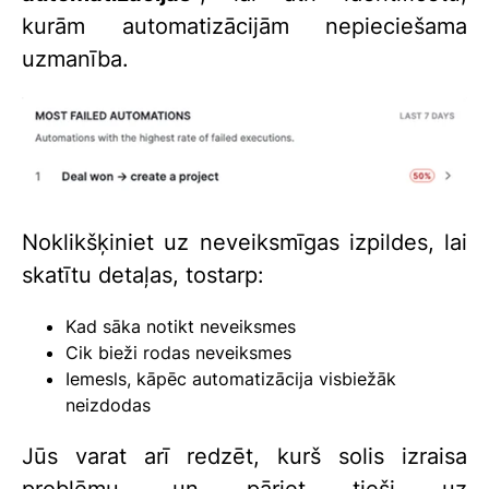
kurām automatizācijām nepieciešama
uzmanība.
Noklikšķiniet uz neveiksmīgas izpildes, lai
skatītu detaļas, tostarp:
Kad sāka notikt neveiksmes
Cik bieži rodas neveiksmes
Iemesls, kāpēc automatizācija visbiežāk
neizdodas
Jūs varat arī redzēt, kurš solis izraisa
problēmu, un pāriet tieši uz