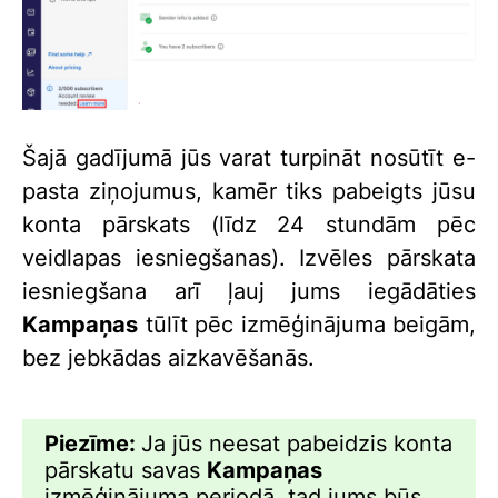
Šajā gadījumā jūs varat turpināt nosūtīt e-
pasta ziņojumus, kamēr tiks pabeigts jūsu
konta pārskats (līdz 24 stundām pēc
veidlapas iesniegšanas). Izvēles pārskata
iesniegšana arī ļauj jums iegādāties
Kampaņas
tūlīt pēc izmēģinājuma beigām,
bez jebkādas aizkavēšanās.
Piezīme:
Ja jūs neesat pabeidzis konta
pārskatu savas
Kampaņas
izmēģinājuma periodā, tad jums būs