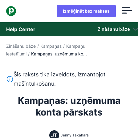
Izmēģināt bez maksas
Help Center
Zināšanu bāze
Zināšanu bāze
/
Kampaņas
/
Kampaņu
Zināšanu bāze
iestatījumi
/
Kampaņas: uzņēmuma ko...
Statuss
Šis raksts tika izveidots, izmantojot
Sazināties ar atbalsta dienestu
Šis teksts ir tulkots no angļu valodas, izmantojot mašīntu
mašīntulkošanu.
Kampaņas: uzņēmuma
konta pārskats
JT
Jenny Takahara