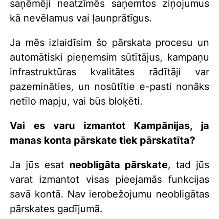
saņēmēji neatzīmēs saņemtos ziņojumus
kā nevēlamus vai ļaunprātīgus.
Ja mēs izlaidīsim šo pārskata procesu un
automātiski pieņemsim sūtītājus, kampaņu
infrastruktūras kvalitātes rādītāji var
pazemināties, un nosūtītie e-pasti nonāks
netīlo mapju, vai būs bloķēti.
Vai es varu izmantot Kampānijas, ja
manas konta pārskate tiek pārskatīta?
Ja jūs esat
neobligāta pārskate
, tad jūs
varat izmantot visas pieejamās funkcijas
savā kontā. Nav ierobežojumu neobligātas
pārskates gadījumā.