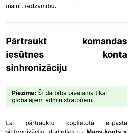
mainīt redzamību.
Pārtraukt komandas
iesūtnes konta
sinhronizāciju
Piezīme:
Šī darbība pieejama tikai
globālajiem administratoriem.
Lai pārtrauktu koplietotā e-pasta
sinhronizāciju, dodieties uz
Mans konts >