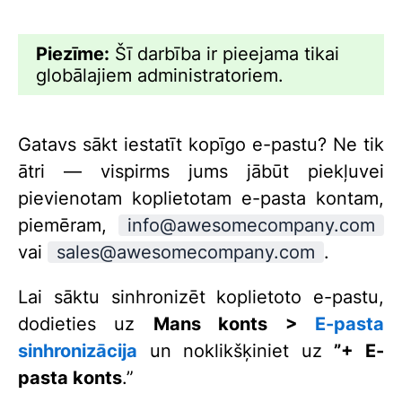
Piezīme:
Šī darbība ir pieejama tikai
globālajiem administratoriem.
Gatavs sākt iestatīt kopīgo e-pastu? Ne tik
ātri — vispirms jums jābūt piekļuvei
pievienotam koplietotam e-pasta kontam,
piemēram,
info@awesomecompany.com
vai
sales@awesomecompany.com
.
Lai sāktu sinhronizēt koplietoto e-pastu,
dodieties uz
Mans konts >
E-pasta
sinhronizācija
un noklikšķiniet uz
”+ E-
pasta konts
.”