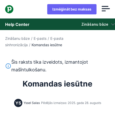
Izmēģināt bez maksas
Help Center
Zināšanu bāze
Zināšanu bāze
/
E-pasts
/
E-pasta
Zināšanu bāze
sinhronizācija
/
Komandas iesūtne
Statuss
Šis raksts tika izveidots, izmantojot
Sazināties ar atbalsta dienestu
Šis teksts ir tulkots no angļu valodas, izmantojot mašīntu
mašīntulkošanu.
Komandas iesūtne
YS
Yssel Salas
Pēdējās izmaiņas: 2025. gada 28. augusts