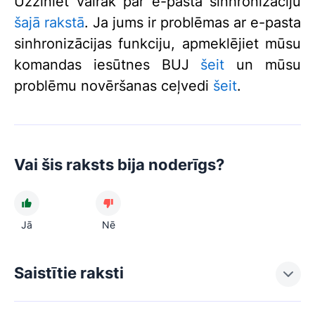
Uzziniet vairāk par e-pasta sinhronizāciju
šajā rakstā
. Ja jums ir problēmas ar e-pasta
sinhronizācijas funkciju, apmeklējiet mūsu
komandas iesūtnes BUJ
šeit
un mūsu
problēmu novēršanas ceļvedi
šeit
.
Vai šis raksts bija noderīgs?
Jā
Nē
Saistītie raksti