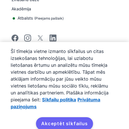
Akadēmija
Atbalsts
(
Pieejams pašlaik
)
Šī tīmekļa vietne izmanto sīkfailus un citas
©
2026
Pipedrive
izsekošanas tehnoloģijas, lai uzlabotu
Pipedrive
Pakalpojumu sniegšanas noteikumi
lietošanas ērtumu un analizētu mūsu tīmekļa
Pipedrive
Privātuma paziņojums
vietnes darbību un apmeklētību. Tāpat mēs
Vietnes karte
Sīkfailu politika
atklājam informāciju par jūsu veikto mūsu
vietnes lietošanu mūsu sociālo tīklu, reklāmu
Sīkfailu preferences
un analītikas partneriem. Plašāka informācija
Pipedrive ir uz tīmekļa bāzes veidota pārdošanas CRM
pieejama šeit:
Sīkfailu politika
Privātuma
programma.
paziņojums
Akceptēt sīkfailus