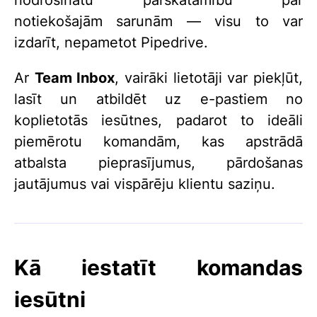
nodrošinātu pārskatāmību par
notiekošajām sarunām — visu to var
izdarīt, nepametot Pipedrive.
Ar
Team Inbox
, vairāki lietotāji var piekļūt,
lasīt un atbildēt uz e-pastiem no
koplietotās iesūtnes, padarot to ideāli
piemērotu komandām, kas apstrādā
atbalsta pieprasījumus, pārdošanas
jautājumus vai vispārēju klientu saziņu.
Kā iestatīt komandas
iesūtni