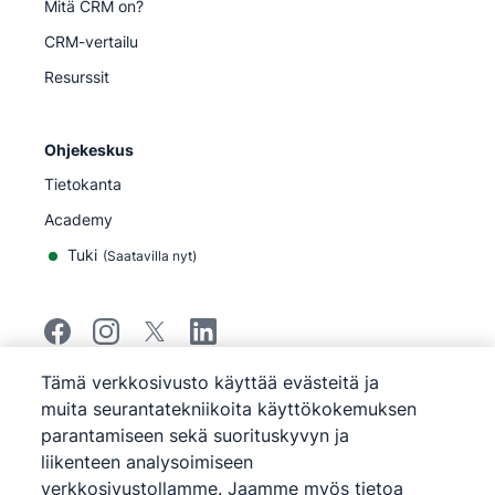
Mitä CRM on?
CRM-vertailu
Resurssit
Ohjekeskus
Tietokanta
Academy
Tuki
(
Saatavilla nyt
)
Tämä verkkosivusto käyttää evästeitä ja
©
2026
Pipedrive
muita seurantatekniikoita käyttökokemuksen
Pipedrive
Käyttöehdot
parantamiseen sekä suorituskyvyn ja
Pipedrive
Tietosuojailmoitus
liikenteen analysoimiseen
Sivukartta
Evästeilmoitus
verkkosivustollamme. Jaamme myös tietoa