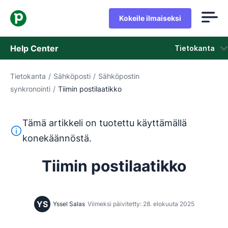
Kokeile ilmaiseksi
Help Center
Tietokanta
Tietokanta
/
Sähköposti
/
Sähköpostin
Tietokanta
synkronointi
/
Tiimin postilaatikko
Tila
Tämä artikkeli on tuotettu käyttämällä
Ota yhteyttä tukeen
Tämä teksti on käännetty englannista konekäännöstyökalul
konekäännöstä.
Tiimin postilaatikko
YS
Yssel Salas
Viimeksi päivitetty: 28. elokuuta 2025