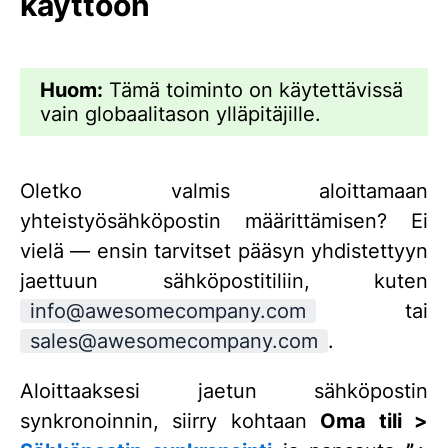
käyttöön
Huom:
Tämä toiminto on käytettävissä
vain globaalitason ylläpitäjille.
Oletko valmis aloittamaan
yhteistyösähköpostin määrittämisen? Ei
vielä — ensin tarvitset pääsyn yhdistettyyn
jaettuun sähköpostitiliin, kuten
info@awesomecompany.com
tai
sales@awesomecompany.com
.
Aloittaaksesi jaetun sähköpostin
synkronoinnin, siirry kohtaan
Oma tili >