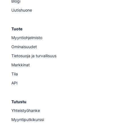
Blogi
Uutishuone
Tuote
Myyntiohjelmisto
Ominaisuudet
Tietosuoja ja turvallisuus
Markkinat
Tila
API
Tutustu
Yhteistyöhanke
Myyntiputkikurssi