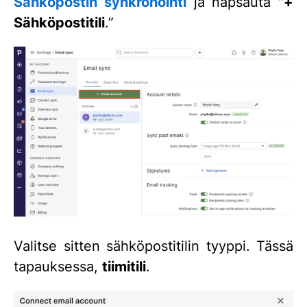
Sähköpostin synkronointi
ja napsauta
”+
Sähköpostitili
.”
Valitse sitten sähköpostitilin tyyppi. Tässä
tapauksessa,
tiimitili
.