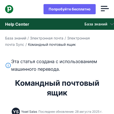
Попробуйте бесплатно
Help Center
База знаний
База знаний
/
Электронная почта
/
Электронная
База знаний
почта Sync
/
Командный почтовый ящик
Состояние
Эта статья создана с использованием
обращайтесь в службу поддержки
Этот текст переведен с английского языка с помощ
машинного перевода.
Командный почтовый
ящик
YS
Yssel Salas
Последнее обновление: 28 августа 2025 г.