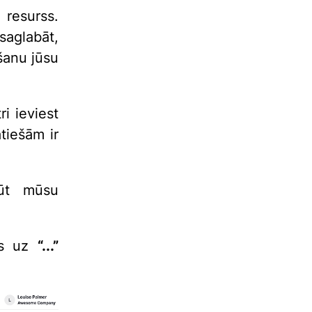
 resurss.
saglabāt,
šanu jūsu
i ieviest
tiešām ir
gūt mūsu
ies uz
“...”