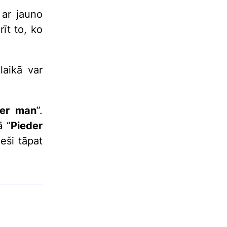
 ar jauno
īt to, ko
laikā var
der man
”.
ā “
Pieder
eši tāpat