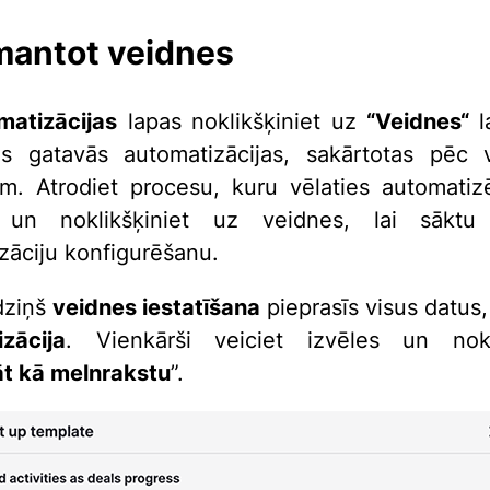
mantot veidnes
matizācijas
lapas noklikšķiniet uz
“
Veidnes
“
l
ās gatavās automatizācijas, sakārtotas pēc 
ām. Atrodiet procesu, kuru vēlaties automatiz
, un noklikšķiniet uz veidnes, lai sāktu 
zāciju konfigurēšanu.
dziņš
veidnes iestatīšana
pieprasīs visus datus,
zācija
. Vienkārši veiciet izvēles un nokli
t kā melnrakstu
”.