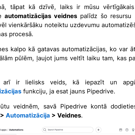
ā, tāpat kā dzīvē, laiks ir mūsu vērtīgākais
e
automatizācijas
veidnes
palīdz šo resursu 
vēl vienkāršāku noteiktu uzdevumu automatizē
as procesā.
nes kalpo kā gatavas automatizācijas, ko var ātr
ālām pūlēm, ļaujot jums veltīt laiku tam, kas pa
 arī ir lielisks veids, kā iepazīt un ap
zācijas
funkciju, ja esat jauns Pipedrive.
kļūtu veidnēm, savā Pipedrive kontā dodiet
 >
Automatizācija
> Veidnes
.