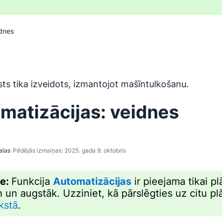
idnes
ir tulkots no angļu valodas, izmantojot mašīntulkošanas rīku,
sts tika izveidots, izmantojot mašīntulkošanu.
matizācijas: veidnes
alas
Pēdējās izmaiņas: 2025. gada 9. oktobris
me:
Funkcija
Automatizācijas
ir pieejama tikai p
 un augstāk. Uzziniet, kā pārslēgties uz citu pl
kstā
.