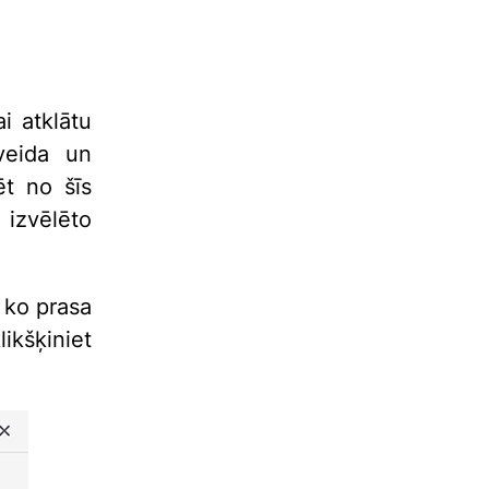
ai atklātu
veida un
ēt no šīs
izvēlēto
 ko prasa
kšķiniet