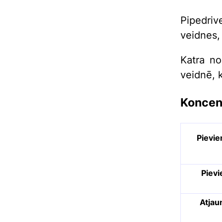
Pipedri
veidnes,
Katra no
veidnē, 
Koncen
Pievie
Pievi
Atjau