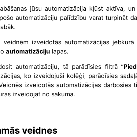
abāšanas jūsu automatizācija kļūst aktīva, un
pošo automatizāciju palīdzību varat turpināt dar
labāk.
 veidnēm izveidotās automatizācijas jebkurā 
no
automatizāciju
lapas.
dosit automatizāciju, tā parādīsies filtrā “
Pie
zācijas, ko izveidojuši kolēģi, parādīsies sadaļ
 Veidnēs izveidotās automatizācijas darbosies ti
kuras izveidojat no sākuma.
amās veidnes