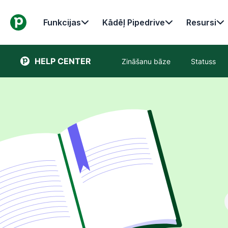
Funkcijas
Kādēļ Pipedrive
Resursi
HELP CENTER
Zināšanu bāze
Statuss