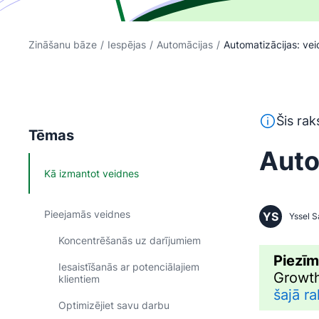
Zināšanu bāze
/
Iespējas
/
Automācijas
/
Automatizācijas: ve
Šis teksts 
Šis rak
Tēmas
Auto
Kā izmantot veidnes
Pieejamās veidnes
YS
Yssel S
Koncentrēšanās uz darījumiem
Piezī
Iesaistīšanās ar potenciālajiem
Growth
klientiem
šajā ra
Optimizējiet savu darbu