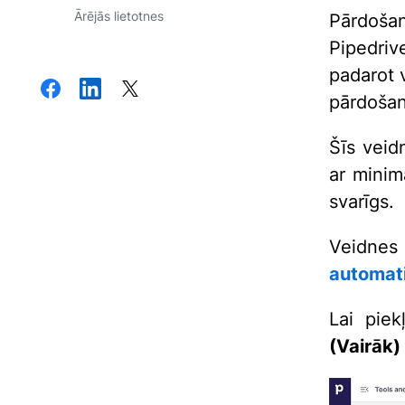
Ārējās lietotnes
Pārdošan
Pipedriv
padarot 
pārdošan
Šīs veid
ar minim
svarīgs.
Veidnes
automati
Lai pie
(Vairāk)