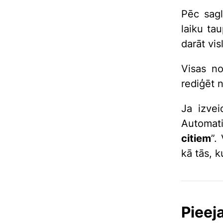
Pēc sagl
laiku tau
darāt vis
Visas no
rediģēt 
Ja izvei
Automati
citiem
”.
kā tās, 
Pieej