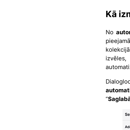
Kā iz
No
auto
pieejam
kolekcij
izvēles
automati
Dialoglo
automati
“
Saglabā