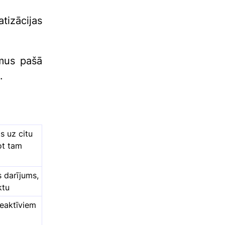
izācijas
umus pašā
.
s uz citu
ot tam
s darījums,
ktu
neaktīviem