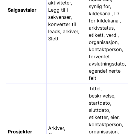
aktiviteter,
synlig for,
Salgsavtaler
Legg til i
kildekanal, ID
sekvenser,
for kildekanal,
konverter til
arkivstatus,
leads, arkiver,
etikett, verdi,
Slett
organisasjon,
kontaktperson,
forventet
avslutningsdato,
egendefinerte
felt
Tittel,
beskrivelse,
startdato,
sluttdato,
etiketter, eier,
kontaktperson,
Arkiver,
Prosjekter
organisasjon,