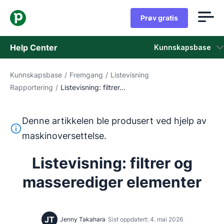
Prøv gratis
Help Center
Kunnskapsbase
Kunnskapsbase
/
Fremgang
/
Listevisning
Kunnskapsbase
Rapportering
/
Listevisning: filtrer...
Status
Denne artikkelen ble produsert ved hjelp av
Kontakt kundestøtten
Denne teksten ble oversatt fra engelsk ved hjelp av et m
maskinoversettelse.
Listevisning: filtrer og
masserediger elementer
JT
Jenny Takahara
Sist oppdatert: 4. mai 2026