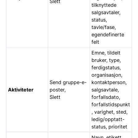
Slett
tilknyttede
salgsavtaler,
status,
tavle/fase,
egendefinerte
felt
Emne, tildelt
bruker, type,
ferdigstatus,
organisasjon,
Send gruppe-e-
kontaktperson,
Aktiviteter
poster,
salgsavtale,
Slett
forfallsdato,
forfallstidspunkt
, varighet, sted,
ledig/opptatt-
status, prioritet
Navn, etikett,