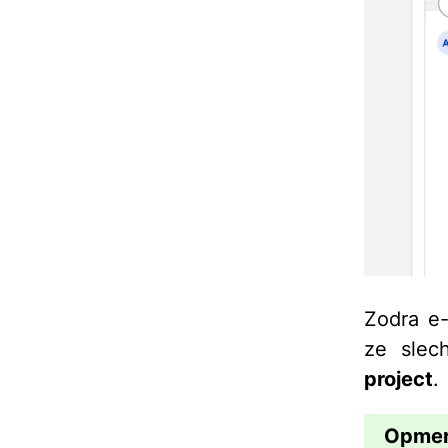
Zodra e-
ze slec
project
.
Opmer