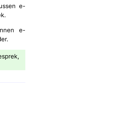
ussen e-
ek.
unnen e-
er.
esprek,