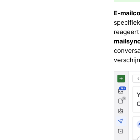
E-mailco
specifie
reagee
mailsync
conversa
verschijn