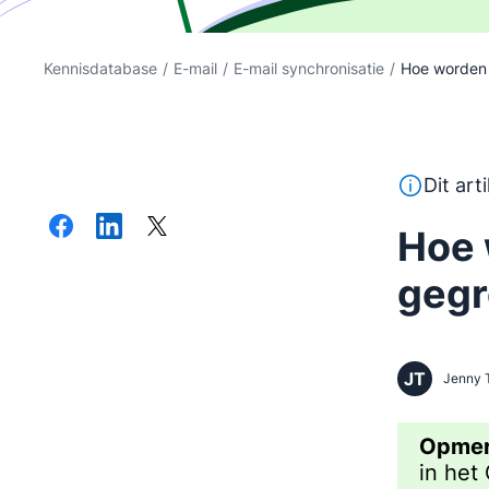
Kennisdatabase
/
E-mail
/
E-mail synchronisatie
/
Hoe worden e
Deze tekst
Dit art
Hoe 
gegr
JT
Jenny 
Opmer
in het