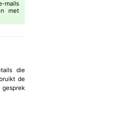
-mails
en met
ails die
bruikt de
n gesprek