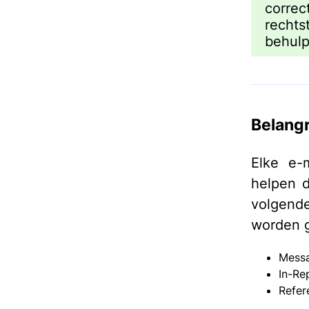
corre
recht
behul
Belangr
Elke e-
helpen d
volgende
worden 
Messa
In-Re
Refer