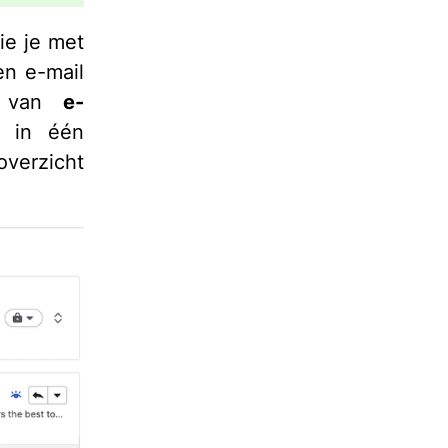
ie je met
en e-mail
lp van
e-
s in één
overzicht