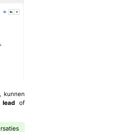
e, kunnen
,
lead
of
saties