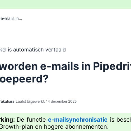
-mails in...
 is automatisch vertaald uit het Engels, zonder inbreng va
ikel is automatisch vertaald
worden e-mails in Pipedr
oepeerd?
Takahara
Laatst bijgewerkt: 14 december 2025
king:
De functie
e-mailsynchronisatie
is besc
 Growth-plan en hogere abonnementen.