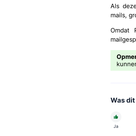
Als dez
mails, g
Omdat P
mailgesp
Opmer
kunnen
Was dit 
Ja