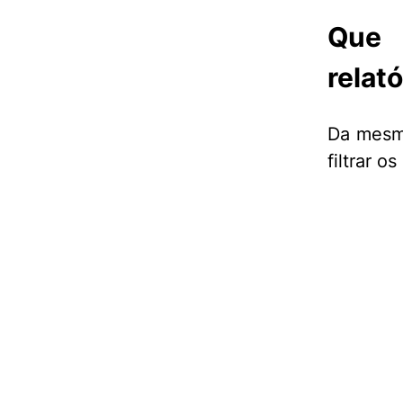
Que
relat
Da mesma
filtrar 