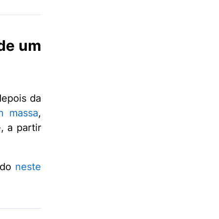
 de um
depois da
m massa
,
 a partir
vado
neste