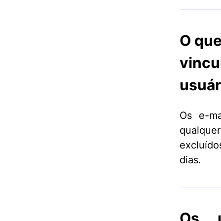
O que
vincu
usuár
Os e-ma
qualquer
excluído
dias.
Os u