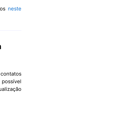
ios
neste
m
 contatos
 possível
ualização