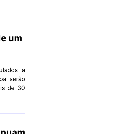
de um
ulados a
soa serão
ais de 30
inuam