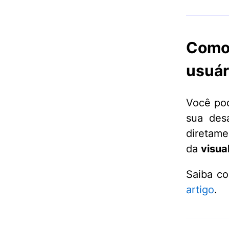
Como 
usuár
Você pod
sua des
diretame
da
visua
Saiba co
artigo
.