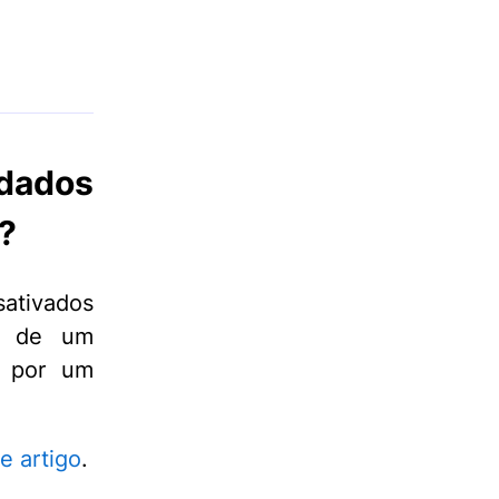
ados
?
ativados
de um
s por um
e artigo
.