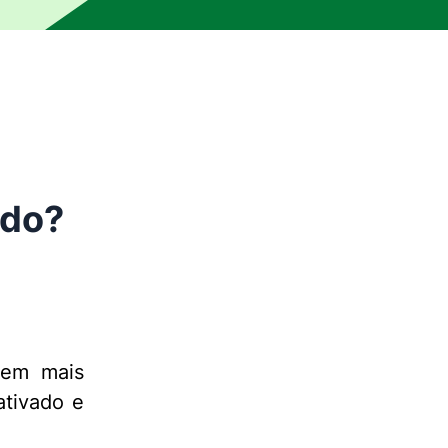
ído?
tem mais
ativado e