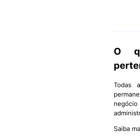
O q
perte
Todas a
perman
negócio
administ
Saiba ma