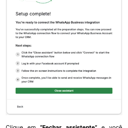
Clique em
“Fechar assistente”
e você