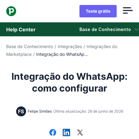
Teste grátis
Help Center
Base de Conhecimento
Base de Conhecimento
/
Integrações
/
Integrações do
Base de Conhecimento
Marketplace
/
Integração do WhatsAp...
Status
Integração do WhatsApp:
Fale com o Suporte
como configurar
FS
Felipe Simões
Última atualização: 26 de junho de 2026