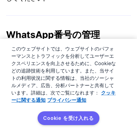
WhatsApp番号の管理
このウェブサイトでは、ウェブサイトのパフォ
アカウントが接続されると、チーム全体での
ーマンスとトラフィックを分析してユーザーエ
WhatsApp番号の使用方法を管理できます。
クスペリエンスを向上させるために、Cookieな
どの追跡技術を利用しています。また、当サイ
すべての接続済み番号を表示するには、
ツー
トの利用状況に関する情報は、当社のソーシャ
ルメディア、広告、分析パートナーと共有して
ルとアプリ > WhatsApp > 番号
に移動しま
います。詳細は、次でご覧になれます：
クッキ
す。
ーに関する通知
プライバシー通知
Cookie を受け入れる