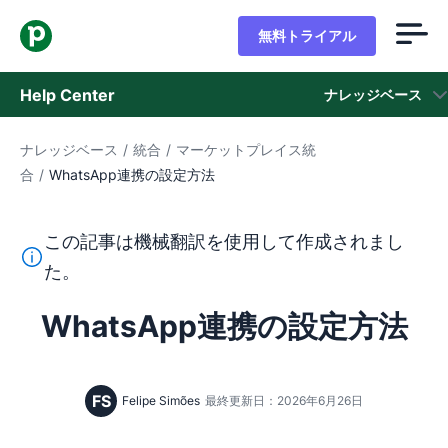
無料トライアル
Help Center
ナレッジベース
ナレッジベース
/
統合
/
マーケットプレイス統
ナレッジベース
合
/
WhatsApp連携の設定方法
ステータス
この記事は機械翻訳を使用して作成されまし
サポートに問い合わせる
このテキストは機械翻訳ツールを使用して英語から翻訳さ
た。
WhatsApp連携の設定方法
FS
Felipe Simões
最終更新日：2026年6月26日