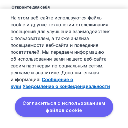
Откройте для себя
Партнерская программа
На этом веб-сайте используются файлы
cookie и другие технологии отслеживания
Курс по воронке продаж
посещений для улучшения взаимодействия
Что такое CRM?
с пользователем, а также анализа
Сравнение разных CRM
посещаемости веб-сайта и поведения
посетителей. Мы передаем информацию
Ресурсы
об использовании вами нашего веб-сайта
своим партнерам по социальным сетям,
Справочный центр
рекламе и аналитике. Дополнительная
информация:
Сообщение о
База знаний
куки
Уведомление о конфиденциальности
Обучающий курс
Поддержка
(
Уже доступно
)
Согласиться с использованием
файлов cookie