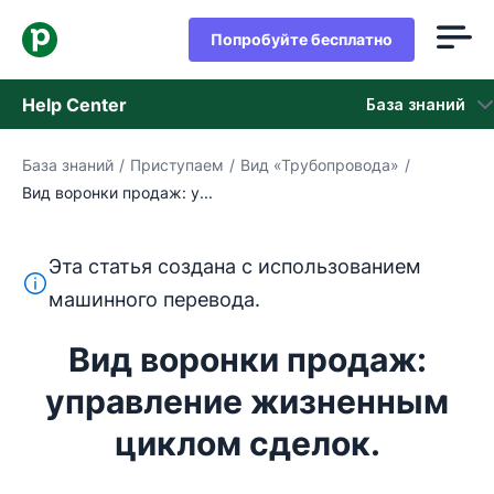
Попробуйте бесплатно
Help Center
База знаний
База знаний
/
Приступаем
/
Вид «Трубопровода»
/
База знаний
Вид воронки продаж: у...
Состояние
Эта статья создана с использованием
обращайтесь в службу поддержки
Этот текст переведен с английского языка с помощ
машинного перевода.
Вид воронки продаж:
управление жизненным
циклом сделок.