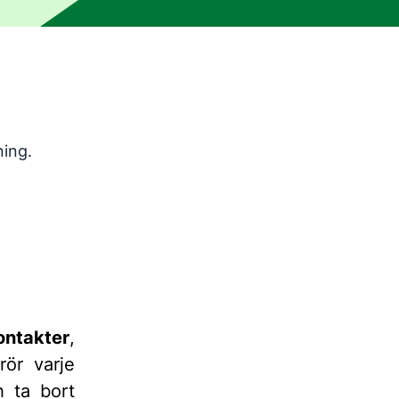
ningsverktyg och har inte korrekturlästs av en mänsklig red
ning.
ontakter
,
ör varje
h ta bort