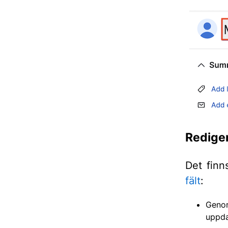
Rediger
Det finn
fält
:
Genom
uppda