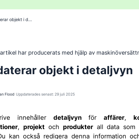
rar objekt i d...
har översatts från engelska med hjälp av ett maskinöversätt
artikel har producerats med hjälp av maskinöversätt
aterar objekt i detaljvyn
an Flood
Uppdaterades senast: 29 juli 2025
rive innehåller
detaljvyn
för
affärer
,
k
tioner
,
projekt
och
produkter
all data som r
Du kan också redigera denna information oc