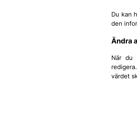
Du kan h
den info
Ändra a
När du
redigera.
värdet s