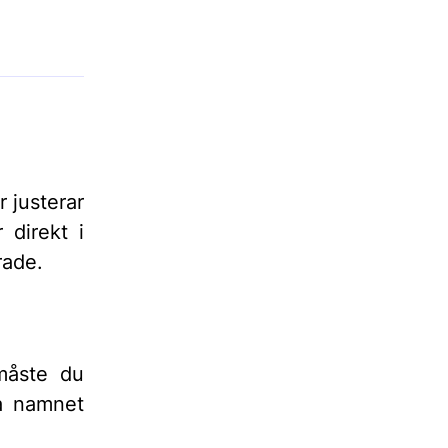
 justerar
 direkt i
rade.
 måste du
a namnet