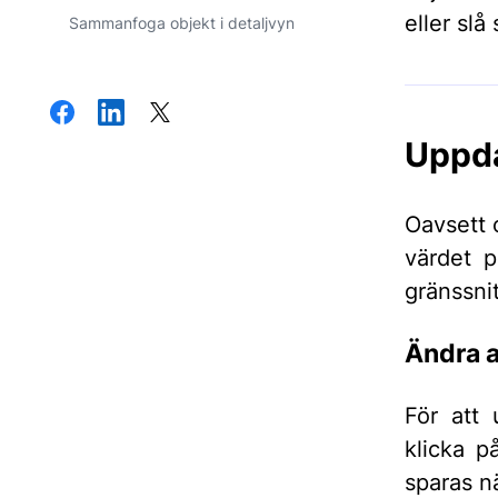
eller sl
Sammanfoga objekt i detaljvyn
Uppda
Oavsett o
värdet p
gränssnit
Ändra 
För att 
klicka 
sparas nä