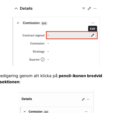
edigering genom att klicka på
pencil-ikonen bredvid
jsektionen
: