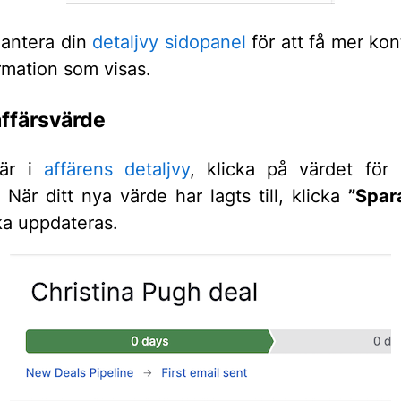
antera din
detaljvy sidopanel
för att få mer kon
rmation som visas.
ffärsvärde
 är i
affärens detaljvy
, klicka på värdet för 
 När ditt nya värde har lagts till, klicka
”Spar
ka uppdateras.