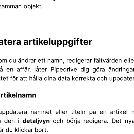
å samman objekt.
tera artikeluppgifter
m du ändrar ett namn, redigerar fältvärden eller
å en affär, låter Pipedrive dig göra ändringar
tet för att hålla dina data korrekta och uppdate
artikelnamn
uppdatera namnet eller titeln på en artikel
på den i
detaljvyn
och börja redigera. Det ny
r du klickar bort.