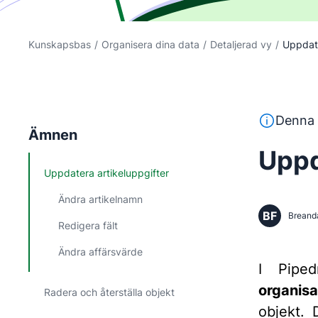
Kunskapsbas
/
Organisera dina data
/
Detaljerad vy
/
Uppdate
Denna text 
Denna 
Ämnen
Uppd
Uppdatera artikeluppgifter
Ändra artikelnamn
BF
Breand
Redigera fält
Ändra affärsvärde
I Piped
organisa
Radera och återställa objekt
objekt. 