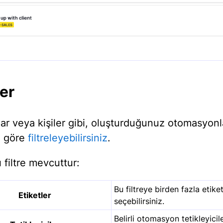
ler
r veya kişiler gibi, oluşturduğunuz otomasyonlar
e göre
filtreleyebilirsiniz
.
ı filtre mevcuttur:
Bu filtreye birden fazla etike
Etiketler
seçebilirsiniz.
Belirli otomasyon tetikleyicil