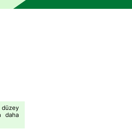
 bir insan editör tarafından kontrol edilmemiştir. Makine, hat
 düzey
a daha