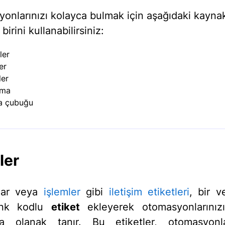
onlarınızı kolayca bulmak için aşağıdaki kayna
birini kullanabilirsiniz:
ler
ler
ler
ama
a çubuğu
ler
lar veya
işlemler
gibi
iletişim etiketleri
, bir 
enk kodlu
etiket
ekleyerek otomasyonlarınızı
za olanak tanır. Bu etiketler, otomasyonla