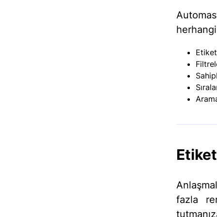
Automasy
herhangi 
Etiket
Filtre
Sahip
Sıral
Aram
Etiket
Anlaşma
fazla r
tutmanı