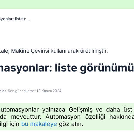
onlar: liste g...
ngilizceden Makine Çevirisi aracı kullanılarak çevrilmiştir ve
le, Makine Çevirisi kullanılarak üretilmiştir.
asyonlar: liste görünümü
alas
Son güncelleme: 13 Kasım 2024
utomasyonlar yalnızca Gelişmiş ve daha üst
rda mevcuttur. Automasyon özelliği hakkınd
ilgi için
bu makaleye
göz atın.