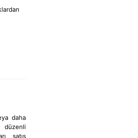
klardan
veya daha
 düzenli
rı satış