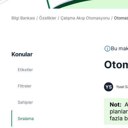
Bilgi Bankası
/
Özellikler
/
Çalışma Akışı Otomasyonu
/
Otomasy
Bu metin, İ
Bu maka
Konular
Otom
Etiketler
Filtreler
YS
Yssel S
Sahipler
Not:
A
planla
fazla b
Sıralama