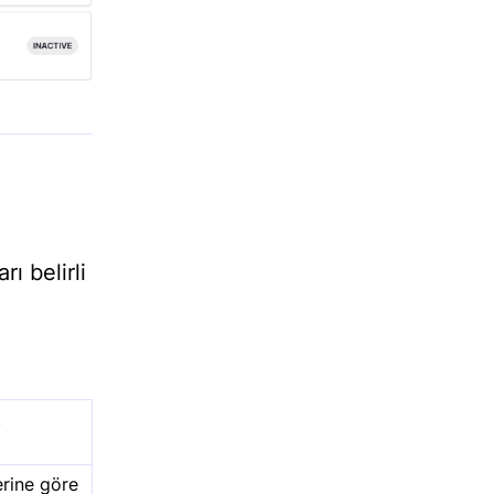
ı belirli
t
erine göre