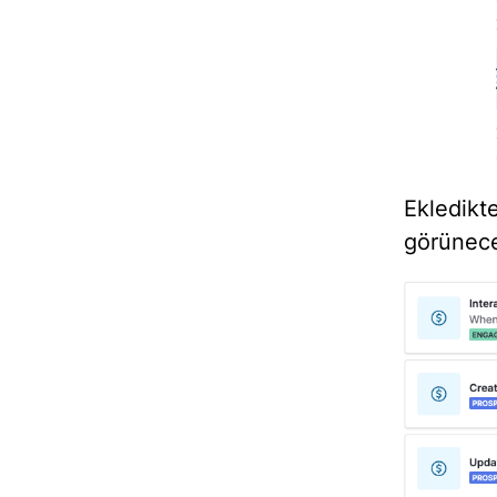
Ekledik
görünece