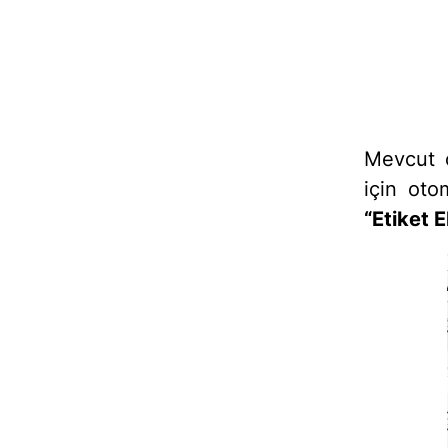
Mevcut 
için oto
“Etiket E