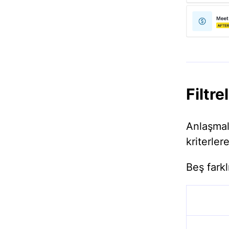
Filtre
Anlaşmala
kriterler
Beş farkl