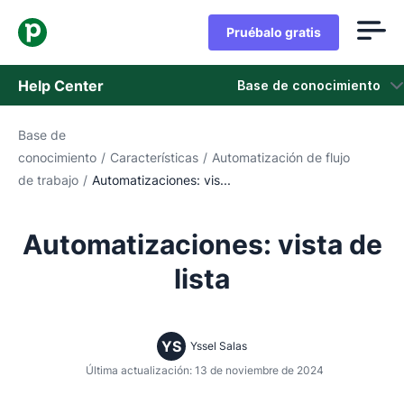
Pruébalo gratis
Help Center
Base de conocimiento
Base de
Base de conocimiento
conocimiento
/
Características
/
Automatización de flujo
de trabajo
/
Automatizaciones: vis...
Estado
Contáctanos
Automatizaciones: vista de
lista
YS
Yssel Salas
Última actualización: 13 de noviembre de 2024