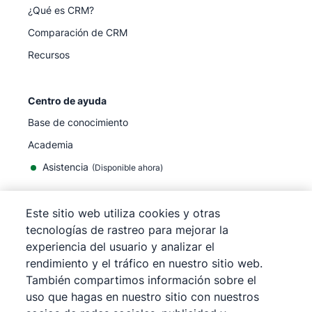
¿Qué es CRM?
Comparación de CRM
Recursos
Centro de ayuda
Base de conocimiento
Academia
Asistencia
(
Disponible ahora
)
Este sitio web utiliza cookies y otras
tecnologías de rastreo para mejorar la
experiencia del usuario y analizar el
©
2026
Pipedrive
rendimiento y el tráfico en nuestro sitio web.
Pipedrive
Términos de servicio
También compartimos información sobre el
Pipedrive
Aviso de privacidad
uso que hagas en nuestro sitio con nuestros
Mapa del sitio