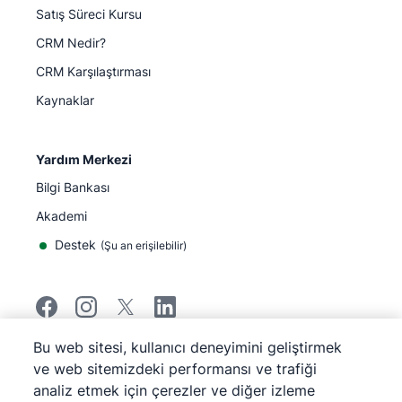
Satış Süreci Kursu
CRM Nedir?
CRM Karşılaştırması
Kaynaklar
Yardım Merkezi
Bilgi Bankası
Akademi
Destek
(
Şu an erişilebilir
)
Bu web sitesi, kullanıcı deneyimini geliştirmek
©
2026
Pipedrive
ve web sitemizdeki performansı ve trafiği
Pipedrive
Hizmet Koşulları
analiz etmek için çerezler ve diğer izleme
Pipedrive
Gizlilik Bildirimi