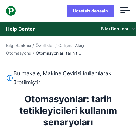
Ücretsiz deneyin
Help Center
Bilgi Bankası
Bilgi Bankası
/
Özellikler
/
Çalışma Akışı
Bilgi Bankası
Otomasyonu
/
Otomasyonlar: tarih t...
Durum
Bu makale, Makine Çevirisi kullanılarak
Destek Birimiyle İletişime Geçin
Bu metin, İngilizceden Makine Çevirisi aracı kullanılarak ç
üretilmiştir.
Otomasyonlar: tarih
tetikleyicileri kullanım
senaryoları