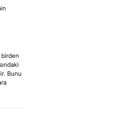
min
 birden
sındaki
ir. Bunu
ara