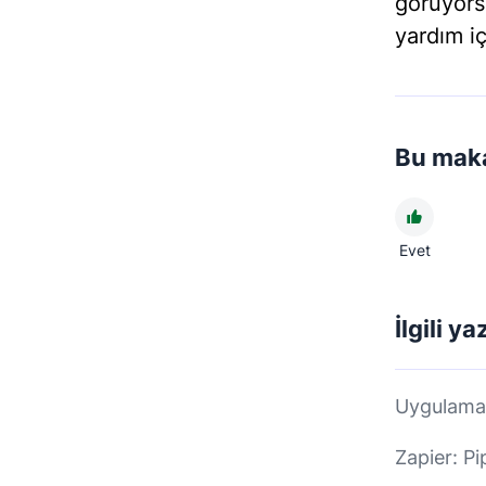
görüyors
yardım iç
Bu maka
Evet
İlgili ya
Uygulama 
Zapier: Pi