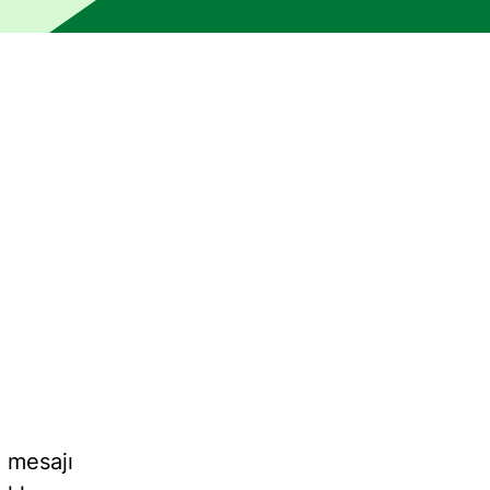
 bir insan editör tarafından kontrol edilmemiştir. Makine, hat
a mesajı