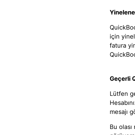
Yinelene
QuickBook
için yine
fatura yi
QuickBook
Geçerli 
Lütfen g
Hesabını
mesajı g
Bu olası