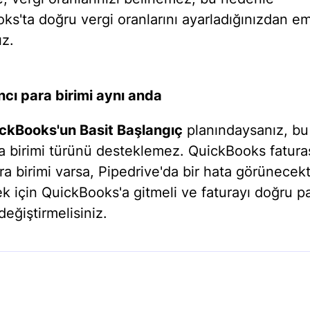
ks'ta doğru vergi oranlarını ayarladığınızdan e
ız.
ncı para birimi aynı anda
ckBooks'un Basit Başlangıç
planındaysanız, bu
ra birimi türünü desteklemez. QuickBooks fatura
ra birimi varsa, Pipedrive'da bir hata görünecekt
k için QuickBooks'a gitmeli ve faturayı doğru p
değiştirmelisiniz.