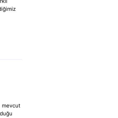
rklı
diğimiz
n mevcut
lduğu