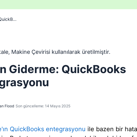
uickB...
ngilizceden Makine Çevirisi aracı kullanılarak çevrilmiştir ve
le, Makine Çevirisi kullanılarak üretilmiştir.
n Giderme: QuickBooks
grasyonu
an Flood
Son güncelleme: 14 Mayıs 2025
e'ın QuickBooks entegrasyonu
ile bazen bir hat