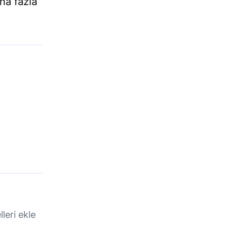
ha fazla
leri ekle