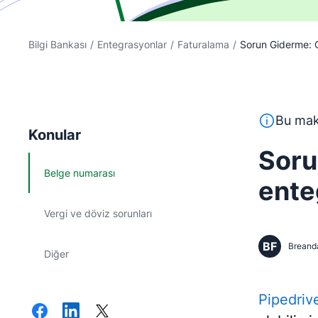
Bilgi Bankası
/
Entegrasyonlar
/
Faturalama
/
Sorun Giderme: Q
Bu metin, İ
Bu maka
Konular
Soru
Belge numarası
ente
Vergi ve döviz sorunları
BF
Breand
Diğer
Pipedriv