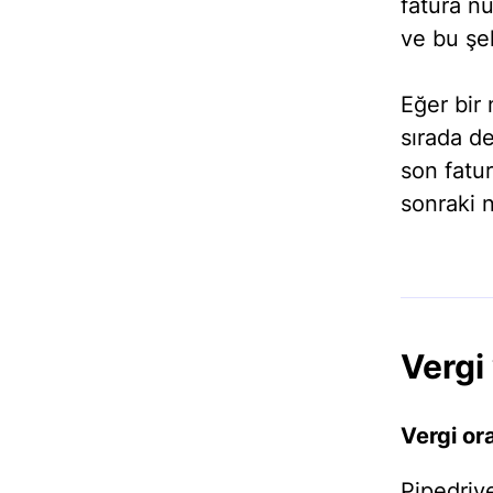
fatura n
ve bu şe
Eğer bir
sırada d
son fatu
sonraki 
Vergi
Vergi or
Pipedrive