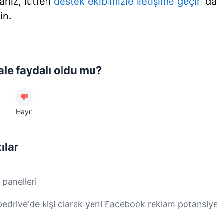
anız, lütfen
destek ekibimizle iletişime geçin
da
in.
le faydalı oldu mu?
Hayır
zılar
panelleri
pedrive'de kişi olarak yeni Facebook reklam potansiyel