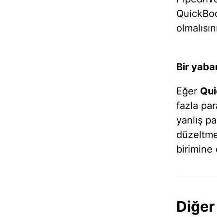
QuickBoo
olmalısın
Bir yaba
Eğer
Qui
fazla pa
yanlış pa
düzeltme
birimine 
Diğer