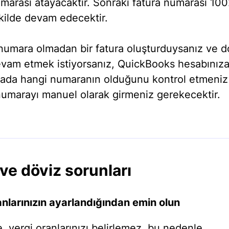
umarası atayacaktır. Sonraki fatura numarası 10
kilde devam edecektir.
 numara olmadan bir fatura oluşturduysanız ve 
evam etmek istiyorsanız, QuickBooks hesabınıza
rada hangi numaranın olduğunu kontrol etmeniz 
numarayı manuel olarak girmeniz gerekecektir.
 ve döviz sorunları
anlarınızın ayarlandığından emin olun
, vergi oranlarınızı belirlemez, bu nedenle