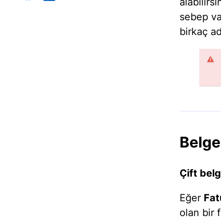
alabilirs
sebep var
birkaç ad
Belge
Çift bel
Eğer
Fat
olan bir