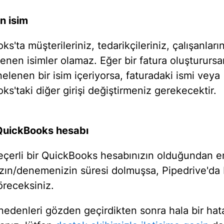
n isim
s'ta müşterileriniz, tedarikçileriniz, çalışanların
lenen isimler olamaz. Eğer bir fatura oluştururs
nelenen bir isim içeriyorsa, faturadaki ismi veya
s'taki diğer girişi değiştirmeniz gerekecektir.
QuickBooks hesabı
eçerli bir QuickBooks hesabınızın olduğundan e
zın/denemenizin süresi dolmuşsa, Pipedrive'da 
öreceksiniz.
 nedenleri gözden geçirdikten sonra hala bir hat