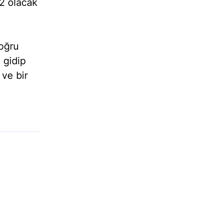
02 olacak
doğru
 gidip
ve bir