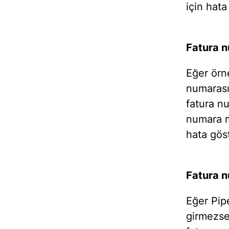
için hata
Fatura 
Eğer örne
numarası 
fatura n
numara m
hata göst
Fatura n
Eğer Pipe
girmezse