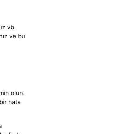
ız vb.
anız ve bu
min olun.
bir hata
a