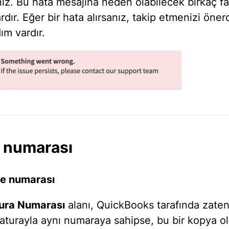
iniz. Bu hata mesajına neden olabilecek birkaç fa
dır. Eğer bir hata alırsanız, takip etmenizi öner
ım vardır.
 numarası
ge numarası
ura Numarası
alanı, QuickBooks tarafında zate
 faturayla aynı numaraya sahipse, bu bir kopya o