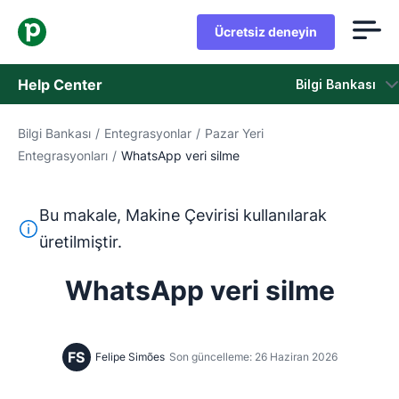
Ücretsiz deneyin
Help Center
Bilgi Bankası
Bilgi Bankası
/
Entegrasyonlar
/
Pazar Yeri
Bilgi Bankası
Entegrasyonları
/
WhatsApp veri silme
Durum
Bu makale, Makine Çevirisi kullanılarak
Destek Birimiyle İletişime Geçin
Bu metin, İngilizceden Makine Çevirisi aracı kullanılarak ç
üretilmiştir.
WhatsApp veri silme
FS
Felipe Simões
Son güncelleme: 26 Haziran 2026