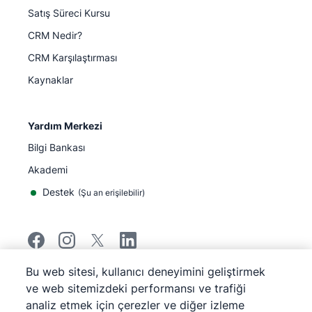
Satış Süreci Kursu
CRM Nedir?
CRM Karşılaştırması
Kaynaklar
Yardım Merkezi
Bilgi Bankası
Akademi
Destek
(
Şu an erişilebilir
)
Bu web sitesi, kullanıcı deneyimini geliştirmek
©
2026
Pipedrive
ve web sitemizdeki performansı ve trafiği
Pipedrive
Hizmet Koşulları
analiz etmek için çerezler ve diğer izleme
Pipedrive
Gizlilik Bildirimi