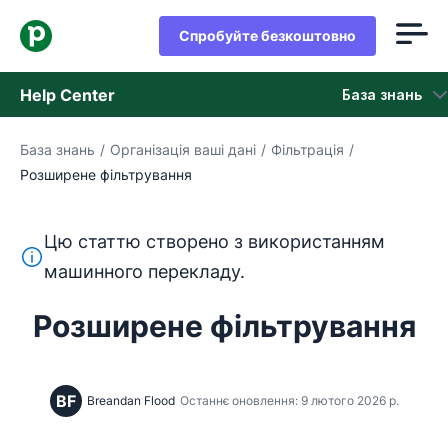
Спробуйте безкоштовно
Help Center
База знань
База знань
/
Організація ваші дані
/
Фільтрація
/
База знань
Розширене фільтрування
Стан
Цю статтю створено з використанням
Зверніться в службу підтримки
Цей текст перекладено з англійської мови за допом
машинного перекладу.
Розширене фільтрування
BF
Breandan Flood
Останнє оновлення: 9 лютого 2026 р.