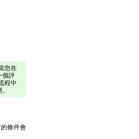
當您在
一個評
流程中
態。
定的條件會