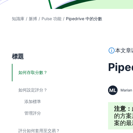
知識庫
/
脈搏
/
Pulse 功能
/
Pipedrive 中的分數
本段文字係
本文章
標題
Pip
如何存取分數？
如何設定評分？
ML
Marian
添加標準
注意：
管理評分
的方案
案的最
評分如何套用至交易？