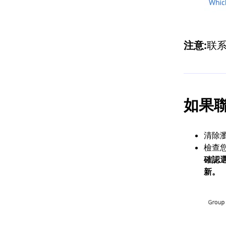
注意:
联
如果
清除瀏
檢查
確認
新。