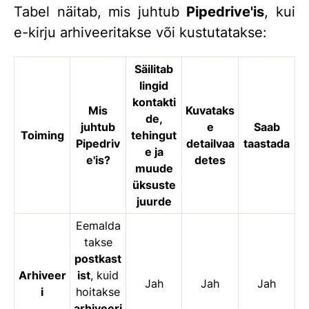
Tabel näitab, mis juhtub
Pipedrive'is
, kui
e-kirju arhiveeritakse või kustutatakse:
Säilitab
lingid
kontakti
Mis
Kuvataks
de,
juhtub
e
Saab
Toiming
tehingut
Pipedriv
detailvaa
taastada
e ja
e'is?
detes
muude
üksuste
juurde
Eemalda
takse
postkast
Arhiveer
ist
, kuid
Jah
Jah
Jah
i
hoitakse
arhiveeri