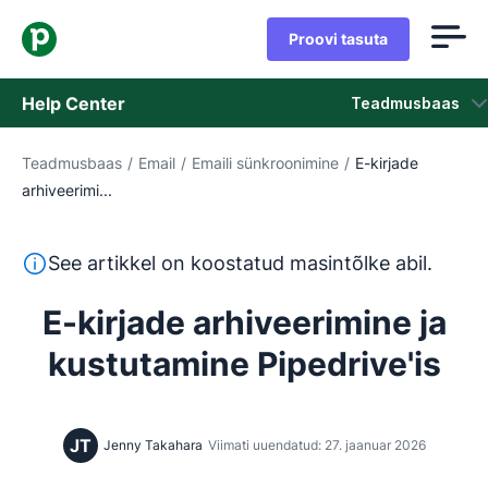
Proovi tasuta
Help Center
Teadmusbaas
Teadmusbaas
/
Email
/
Emaili sünkroonimine
/
E-kirjade
Teadmusbaas
arhiveerimi...
Olek
See tekst on tõlgitud inglise keelest masintõlketööriista
See artikkel on koostatud masintõlke abil.
Võta ühendust klienditoega
E-kirjade arhiveerimine ja
kustutamine Pipedrive'is
JT
Jenny Takahara
Viimati uuendatud: 27. jaanuar 2026