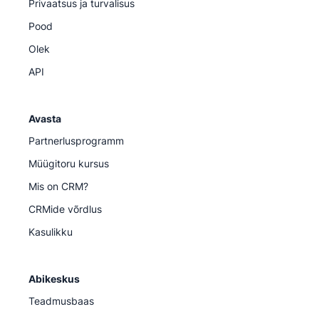
Privaatsus ja turvalisus
Pood
Olek
API
Avasta
Partnerlusprogramm
Müügitoru kursus
Mis on CRM?
CRMide võrdlus
Kasulikku
Abikeskus
Teadmusbaas