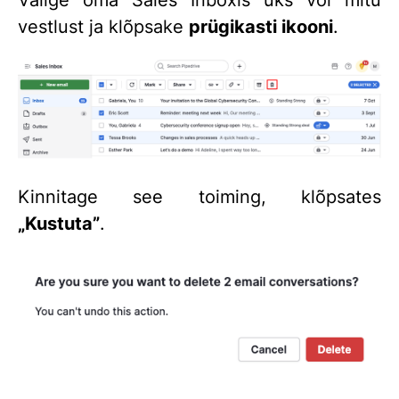
Valige oma Sales Inboxis üks või mitu
vestlust ja klõpsake
prügikasti ikooni
.
Kinnitage see toiming, klõpsates
„Kustuta”
.