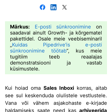
Märkus:
E-posti sünkroonimine
on
saadaval ainult Growth- ja kõrgematel
pakettidel. Osale meie veebiseminaril
„
Kuidas Pipedrive'is e-posti
sünkroonimine töötab
”, kus meie
tugitiim teeb reaalajas
demonstratsiooni ja vastab
küsimustele.
Kui hoiad oma
Sales Inboxi
korras, aitab
see sul keskenduda olulistele vestlustele.
Vana või vähem asjakohaste e-kirjade
haldamiseks saate need kas
arhiveerida