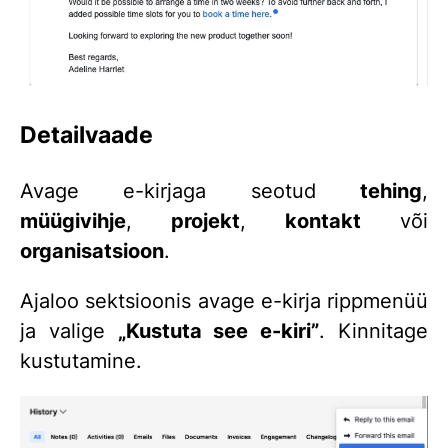
Detailvaade
Avage e-kirjaga seotud
tehing
,
müügivihje
,
projekt
,
kontakt
või
organisatsioon
.
Ajaloo sektsioonis avage e-kirja rippmenüü
ja valige
„Kustuta see e-kiri”
. Kinnitage
kustutamine.