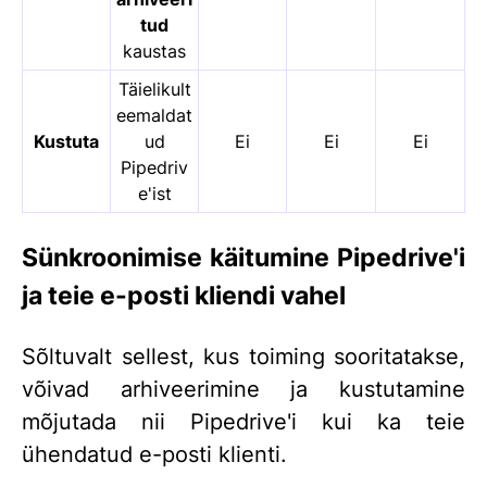
tud
kaustas
Täielikult
eemaldat
Kustuta
ud
Ei
Ei
Ei
Pipedriv
e'ist
Sünkroonimise käitumine Pipedrive'i
ja teie e-posti kliendi vahel
Sõltuvalt sellest, kus toiming sooritatakse,
võivad arhiveerimine ja kustutamine
mõjutada nii Pipedrive'i kui ka teie
ühendatud e-posti klienti.