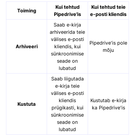
Kui tehtud
Kui tehtud teie
Toiming
Pipedrive'is
e-posti kliendis
Saab e-kirja
arhiveerida teie
välises e-posti
Pipedrive'is pole
Arhiveeri
kliendis, kui
mõju
sünkroonimise
seade on
lubatud
Saab liigutada
e-kirja teie
välises e-posti
kliendis
Kustutab e-kirja
Kustuta
prügikasti, kui
ka Pipedrive'is
sünkroonimise
seade on
lubatud