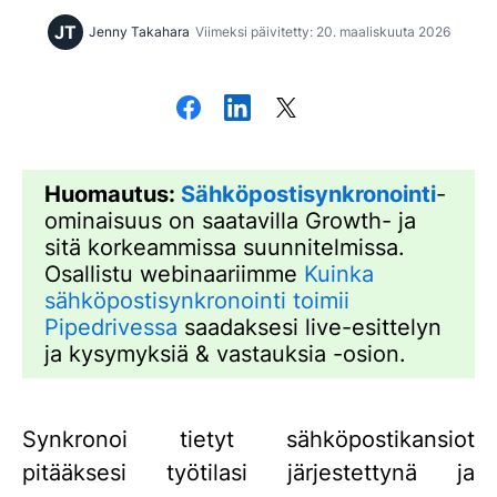
JT
Jenny Takahara
Viimeksi päivitetty: 20. maaliskuuta 2026
Huomautus:
Sähköpostisynkronointi
-
ominaisuus on saatavilla Growth- ja
sitä korkeammissa suunnitelmissa.
Osallistu webinaariimme
Kuinka
sähköpostisynkronointi toimii
Pipedrivessa
saadaksesi live-esittelyn
ja kysymyksiä & vastauksia -osion.
Synkronoi tietyt sähköpostikansiot
pitääksesi työtilasi järjestettynä ja