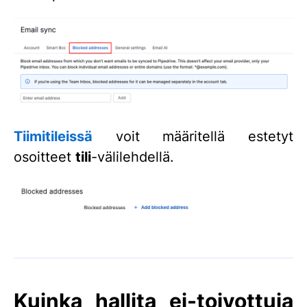
Tiimitileissä
voit määritellä estetyt
osoitteet
tili
-välilehdellä.
Kuinka hallita ei-toivottuja