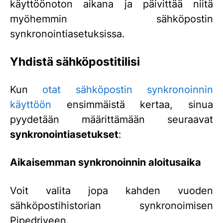
käyttöönoton aikana ja päivittää niitä
myöhemmin sähköpostin
synkronointiasetuksissa.
Yhdistä sähköpostitilisi
Kun
otat sähköpostin synkronoinnin
käyttöön
ensimmäistä kertaa, sinua
pyydetään määrittämään seuraavat
synkronointiasetukset
:
Aikaisemman synkronoinnin aloitusaika
Voit valita jopa kahden vuoden
sähköpostihistorian synkronoimisen
Pipedriveen.