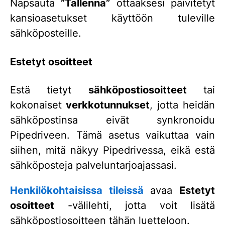
Napsauta
”Tallenna”
ottaaksesi päivitetyt
kansioasetukset käyttöön tuleville
sähköposteille.
Estetyt osoitteet
Estä tietyt
sähköpostiosoitteet
tai
kokonaiset
verkkotunnukset
, jotta heidän
sähköpostinsa eivät synkronoidu
Pipedriveen. Tämä asetus vaikuttaa vain
siihen, mitä näkyy Pipedrivessa, eikä estä
sähköposteja palveluntarjoajassasi.
Henkilökohtaisissa tileissä
avaa
Estetyt
osoitteet
-välilehti, jotta voit lisätä
sähköpostiosoitteen tähän luetteloon.