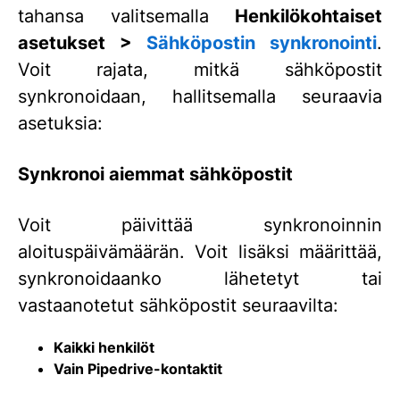
tahansa valitsemalla
Henkilökohtaiset
asetukset >
Sähköpostin synkronointi
.
Voit rajata, mitkä sähköpostit
synkronoidaan, hallitsemalla seuraavia
asetuksia:
Synkronoi aiemmat sähköpostit
Voit päivittää synkronoinnin
aloituspäivämäärän. Voit lisäksi määrittää,
synkronoidaanko lähetetyt tai
vastaanotetut sähköpostit seuraavilta:
Kaikki henkilöt
Vain Pipedrive-kontaktit