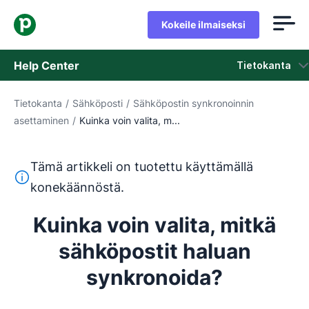
Kokeile ilmaiseksi
Help Center
Tietokanta
Tietokanta
/
Sähköposti
/
Sähköpostin synkronoinnin
Tietokanta
asettaminen
/
Kuinka voin valita, m...
Tila
Tämä artikkeli on tuotettu käyttämällä
Ota yhteyttä tukeen
Tämä teksti on käännetty englannista konekäännöstyökalul
konekäännöstä.
Kuinka voin valita, mitkä
sähköpostit haluan
synkronoida?