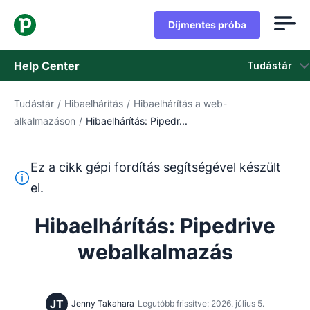
Díjmentes próba
Help Center
Tudástár
Tudástár
/
Hibaelhárítás
/
Hibaelhárítás a web-
Tudástár
alkalmazáson
/
Hibaelhárítás: Pipedr...
Állapot
Ez a cikk gépi fordítás segítségével készült
Vegye fel a kapcsolatot az ügyfélszolgálattal
Ez a szöveg gépi fordítóeszközzel lett lefordítva angolr
el.
Hibaelhárítás: Pipedrive
webalkalmazás
JT
Jenny Takahara
Legutóbb frissítve: 2026. július 5.