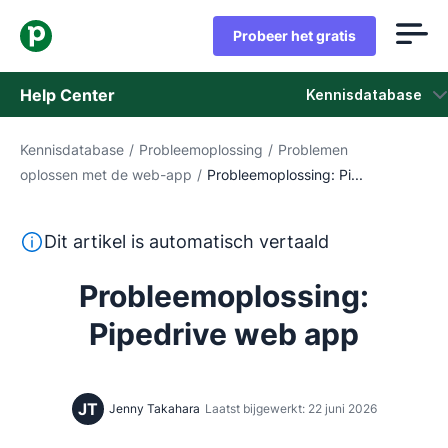
Probeer het gratis
Help Center
Kennisdatabase
Kennisdatabase
/
Probleemoplossing
/
Problemen
Kennisdatabase
oplossen met de web-app
/
Probleemoplossing: Pi...
Status
Deze tekst is automatisch vertaald uit het Engels, zon
Dit artikel is automatisch vertaald
Neem contact op met het ondersteuningsteam
Probleemoplossing:
Pipedrive web app
JT
Jenny Takahara
Laatst bijgewerkt: 22 juni 2026