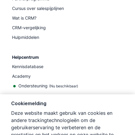
Cursus over salespijplijnen
Wat is CRM?
CRM-vergelijking
Hulpmiddelen
Helpcentrum
Kennisdatabase
Academy
Ondersteuning
(
Nu beschikbaar
)
Cookiemelding
Deze website maakt gebruik van cookies en
andere trackingtechnologieën om de
©
2026
Pipedrive
gebruikerservaring te verbeteren en de
Pipedrive
Gebruiksvoorwaarden
prestaties en het verkeer op onze website te