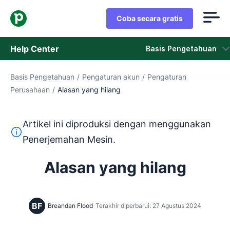
Coba secara gratis
Help Center
Basis Pengetahuan
Basis Pengetahuan
/
Pengaturan akun
/
Pengaturan
Basis Pengetahuan
Perusahaan
/
Alasan yang hilang
Status
Artikel ini diproduksi dengan menggunakan
Hubungi Staf Dukungan
Teks ini diterjemahkan dari bahasa Inggris dengan mengg
Penerjemahan Mesin.
Alasan yang hilang
BF
Breandan Flood
Terakhir diperbarui: 27 Agustus 2024