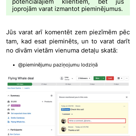
potenciālajiem klientiem, bet jūs
joprojām varat izmantot pieminējumus.
Jūs varat arī komentēt zem piezīmēm pēc
tam, kad esat pieminēts, un to varat darīt
no divām vietām vienuma detaļu skatā:
@pieminējumu paziņojumu lodziņā