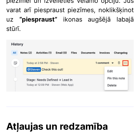
piezīmei un izvēlieties vēlamo opciju. Jūs
varat arī piespraust piezīmes, noklikšķinot
uz
“piespraust”
ikonas augšējā labajā
stūrī.
Atļaujas un redzamība