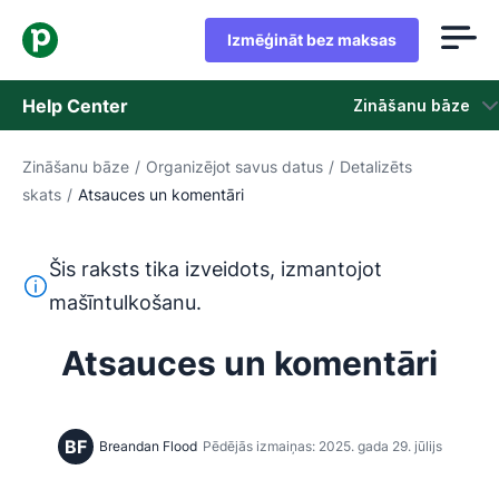
Izmēģināt bez maksas
Help Center
Zināšanu bāze
Zināšanu bāze
/
Organizējot savus datus
/
Detalizēts
Zināšanu bāze
skats
/
Atsauces un komentāri
Statuss
Šis raksts tika izveidots, izmantojot
Sazināties ar atbalsta dienestu
Šis teksts ir tulkots no angļu valodas, izmantojot mašīntu
mašīntulkošanu.
Atsauces un komentāri
BF
Breandan Flood
Pēdējās izmaiņas: 2025. gada 29. jūlijs