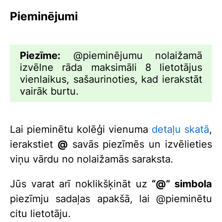
Pieminējumi
Piezīme:
@pieminējumu nolaižamā
izvēlne rāda maksimāli 8 lietotājus
vienlaikus, sašaurinoties, kad ierakstāt
vairāk burtu.
Lai pieminētu kolēģi vienuma
detaļu skatā
,
ierakstiet
@
savās piezīmēs un izvēlieties
viņu vārdu no nolaižamās saraksta.
Jūs varat arī noklikšķināt uz
“@” simbola
piezīmju sadaļas apakšā, lai @pieminētu
citu lietotāju.