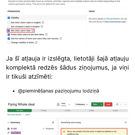
Ja šī atļauja ir izslēgta, lietotāji šajā atļauju
komplektā redzēs šādus ziņojumus, ja viņi
ir tikuši atzīmēti:
@pieminēšanas paziņojumu lodziņā