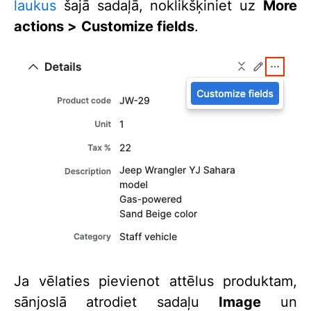
laukus
šajā sadaļā, noklikšķiniet uz
More
actions >
Customize fields
.
Ja vēlaties pievienot attēlus produktam,
sānjoslā atrodiet sadaļu
Image
un