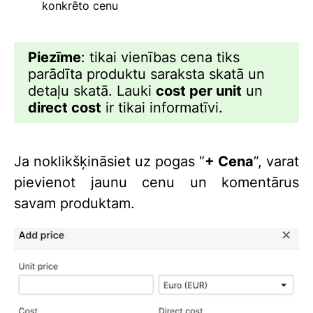
konkrēto cenu
Piezīme
: tikai vienības cena tiks
parādīta produktu saraksta skatā un
detaļu skatā. Lauki
cost per unit
un
direct cost
ir tikai informatīvi.
Ja noklikšķināsiet uz pogas “
+ Cena
”, varat
pievienot jaunu cenu un komentārus
savam produktam.