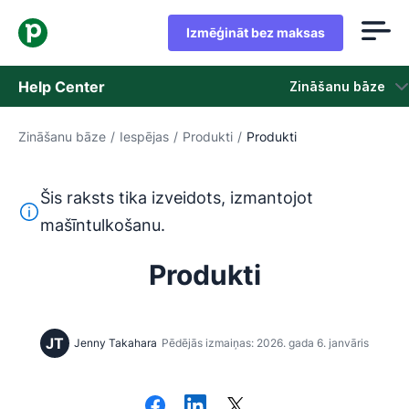
Izmēģināt bez maksas
Help Center
Zināšanu bāze
Zināšanu bāze
/
Iespējas
/
Produkti
/
Produkti
Zināšanu bāze
Statuss
Šis raksts tika izveidots, izmantojot
Šis teksts ir tulkots no angļu valodas, izmantojot mašīntu
mašīntulkošanu.
Sazināties ar atbalsta dienestu
Produkti
JT
Jenny Takahara
Pēdējās izmaiņas: 2026. gada 6. janvāris