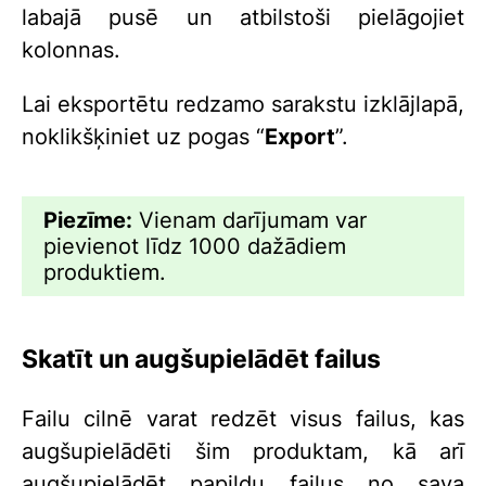
labajā pusē un atbilstoši pielāgojiet
kolonnas.
Lai eksportētu redzamo sarakstu izklājlapā,
noklikšķiniet uz pogas “
Export
”.
Piezīme:
Vienam darījumam var
pievienot līdz 1000 dažādiem
produktiem.
Skatīt un augšupielādēt failus
Failu cilnē varat redzēt visus failus, kas
augšupielādēti šim produktam, kā arī
augšupielādēt papildu failus no sava