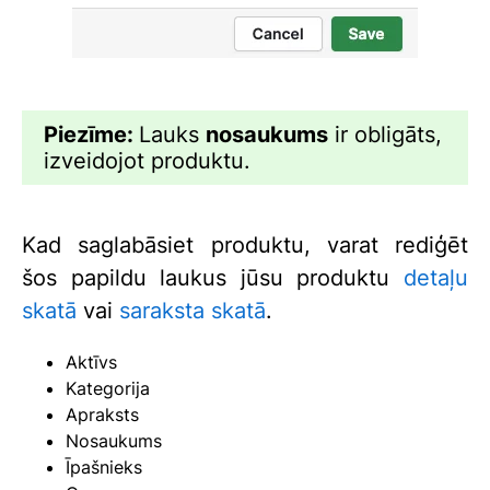
Piezīme:
Lauks
nosaukums
ir obligāts,
izveidojot produktu.
Kad saglabāsiet produktu, varat rediģēt
šos papildu laukus jūsu produktu
detaļu
skatā
vai
saraksta skatā
.
Aktīvs
Kategorija
Apraksts
Nosaukums
Īpašnieks