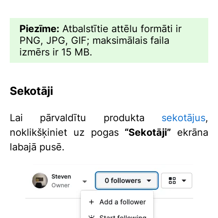
Piezīme:
Atbalstītie attēlu formāti ir
PNG, JPG, GIF; maksimālais faila
izmērs ir 15 MB.
Sekotāji
Lai pārvaldītu produkta
sekotājus
,
noklikšķiniet uz pogas
“Sekotāji”
ekrāna
labajā pusē.