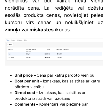
vienlaikus var būt vairāk nekā viena
norādīta cena. Lai rediģētu vai dzēstu
esošās produkta cenas, novietojiet peles
kursoru virs cenas un noklikšķiniet uz
zīmuļa
vai
miskastes
ikonas.
Unit price –
Cena par katru pārdoto vienību
Cost per unit –
Izmaksas, kas saistītas ar katru
pārdoto vienību
Direct cost –
Izmaksas, kas saistītas ar
produkta izstrādi vai ražošanu
Comments
–
Komentārs vai piezīme par