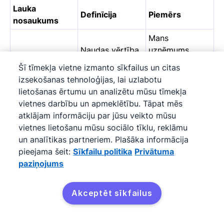
Lauka
Definīcija
Piemērs
nosaukums
Mans
Naudas vērtība,
uzņēmums
kas piešķirta
pārdod bikses,
Šī tīmekļa vietne izmanto sīkfailus un citas
Cena
vienai produkta
un
zilo džinsu
izsekošanas tehnoloģijas, lai uzlabotu
vienībai
cena
ir $25 par
lietošanas ērtumu un analizētu mūsu tīmekļa
pāri.
vietnes darbību un apmeklētību. Tāpat mēs
atklājam informāciju par jūsu veikto mūsu
Pielāgots kods,
Zilo džinsu
vietnes lietošanu mūsu sociālo tīklu, reklāmu
ko izmanto
Produkta kods
produkta kods
un analītikas partneriem. Plašāka informācija
produktu
ir 2174.
pieejama šeit:
Sīkfailu politika
Privātuma
identificēšanai
paziņojums
Procentuālā
Džinsu cena ir
daļa, kas tiek
$25, ar 10%
Akceptēt sīkfailus
aprēķināta no
nodokļa
likmi,
Nodoklis %
pasūtījuma
tāpēc kopējās
kopējās cenas
izmaksas ir