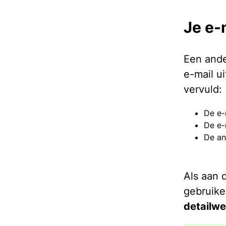
Je e-
Een ande
e-mail u
vervuld:
De e-
De e-
De an
Als aan 
gebruike
detailw