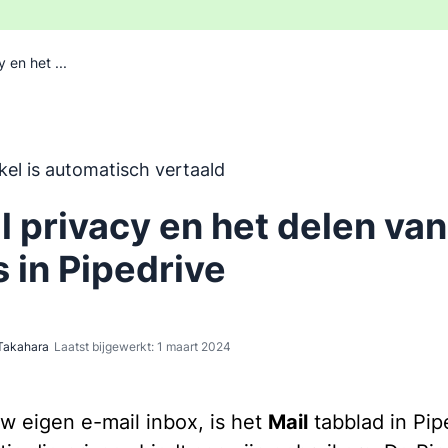
 en het ...
 is automatisch vertaald uit het Engels, zonder inbreng va
ikel is automatisch vertaald
l privacy en het delen van
s in Pipedrive
Takahara
Laatst bijgewerkt: 1 maart 2024
uw eigen e-mail inbox, is het
Mail
tabblad in Pip