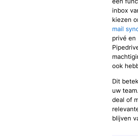
een func
inbox va
kiezen o
mail syn
privé en
Pipedriv
machtigi
ook heb
Dit bete
uw team.
deal of 
relevant
blijven 