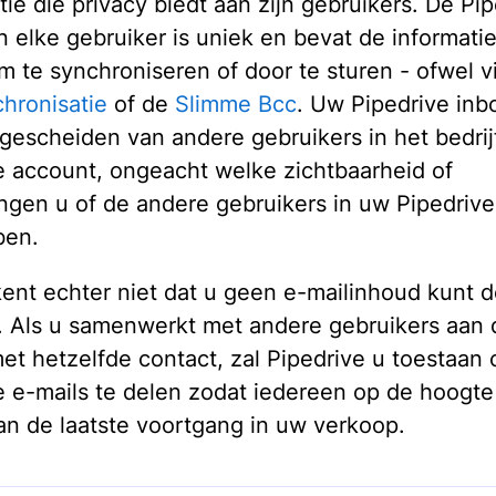
tie die privacy biedt aan zijn gebruikers. De Pi
n elke gebruiker is uniek en bevat de informatie
m te synchroniseren of door te sturen - ofwel 
chronisatie
of de
Slimme Bcc
. Uw Pipedrive inbox
 gescheiden van andere gebruikers in het bedrij
e account, ongeacht welke zichtbaarheid of
ngen u of de andere gebruikers in uw Pipedriv
ben.
kent echter niet dat u geen e-mailinhoud kunt 
 Als u samenwerkt met andere gebruikers aan 
met hetzelfde contact, zal Pipedrive u toestaan
e e-mails te delen zodat iedereen op de hoogte
van de laatste voortgang in uw verkoop.