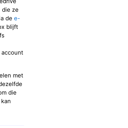
pedrive
 die ze
via de
e-
 blijft
fs
e account
delen met
dezelfde
 om die
 kan