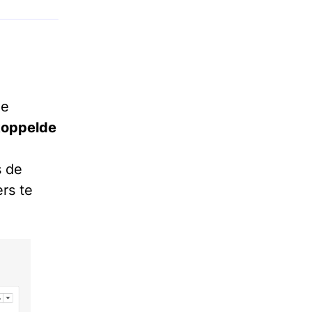
de
koppelde
s de
rs te