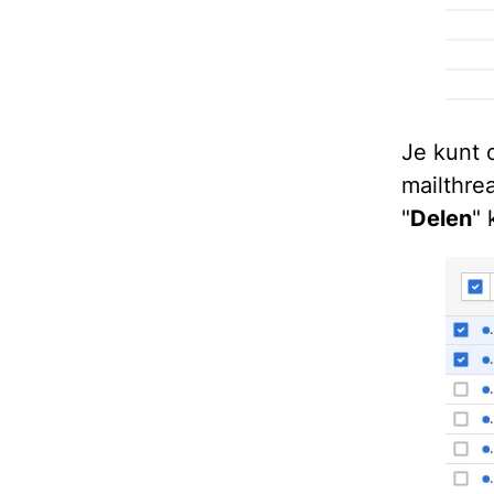
Je kunt 
mailthrea
"
Delen
" 