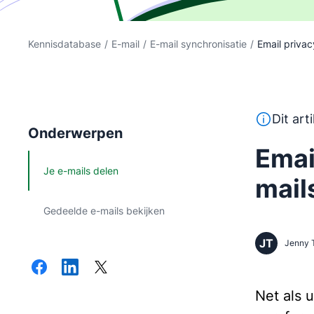
Kennisdatabase
/
E-mail
/
E-mail synchronisatie
/
Email privacy
Deze tekst
Dit art
Onderwerpen
Emai
Je e-mails delen
mail
Gedeelde e-mails bekijken
JT
Jenny 
Net als 