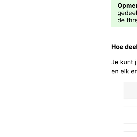
Opmer
gedeel
de thr
Hoe deel
Je kunt 
en elk e