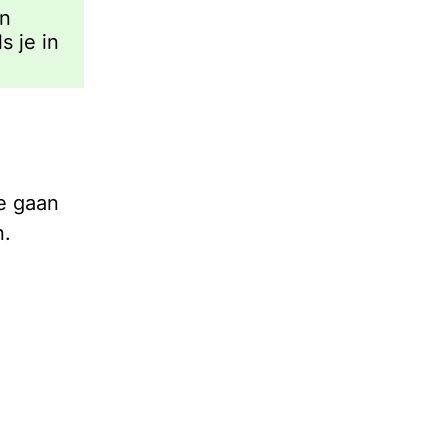
jn
s je in
te gaan
n.