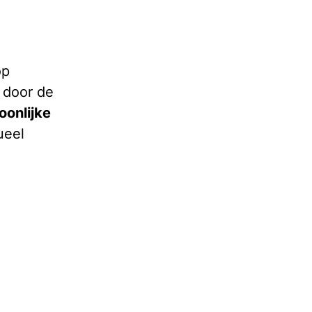
op
 door de
oonlijke
ueel