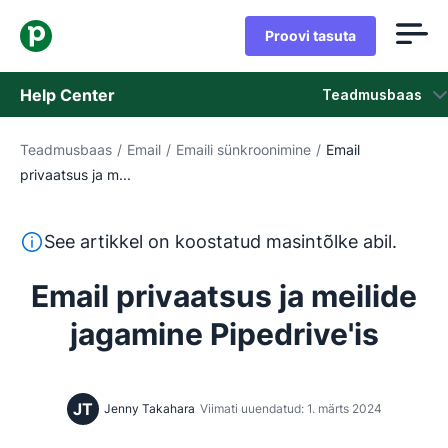
Proovi tasuta
Help Center
Teadmusbaas
Teadmusbaas
/
Email
/
Emaili sünkroonimine
/
Email
Teadmusbaas
privaatsus ja m...
Olek
See tekst on tõlgitud inglise keelest masintõlketööriista
See artikkel on koostatud masintõlke abil.
Võta ühendust klienditoega
Email privaatsus ja meilide
jagamine Pipedrive'is
JT
Jenny Takahara
Viimati uuendatud: 1. märts 2024