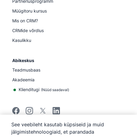
Partnerlusprogramm
Müügitoru kursus
Mis on CRM?
CRMide võrdlus
Kasulikku
Abikeskus
Teadmusbaas
Akadeemia
Klienditugi
(
Nüüd saadaval
)
See veebileht kasutab küpsiseid ja muid
©
2026
Pipedrive
jälgimistehnoloogiaid, et parandada
Pipedrive
Teenuse tingimused