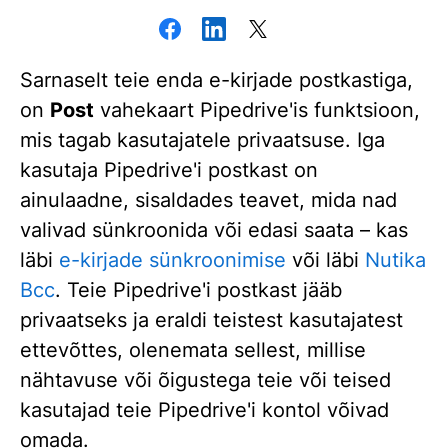
Sarnaselt teie enda e-kirjade postkastiga,
on
Post
vahekaart Pipedrive'is funktsioon,
mis tagab kasutajatele privaatsuse. Iga
kasutaja Pipedrive'i postkast on
ainulaadne, sisaldades teavet, mida nad
valivad sünkroonida või edasi saata – kas
läbi
e-kirjade sünkroonimise
või läbi
Nutika
Bcc
. Teie Pipedrive'i postkast jääb
privaatseks ja eraldi teistest kasutajatest
ettevõttes, olenemata sellest, millise
nähtavuse või õigustega teie või teised
kasutajad teie Pipedrive'i kontol võivad
omada.