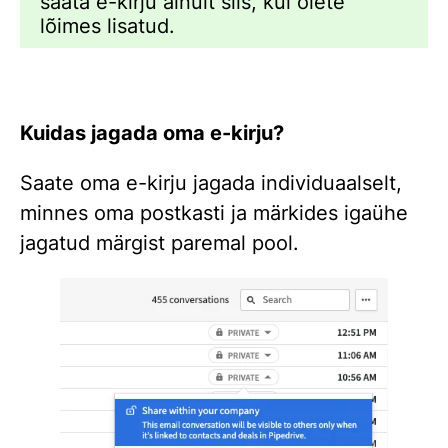
saata e-kirju ainult siis, kui olete
lõimes lisatud.
Kuidas jagada oma e-kirju?
Saate oma e-kirju jagada individuaalselt,
minnes oma postkasti ja märkides igaühe
jagatud märgist paremal pool.