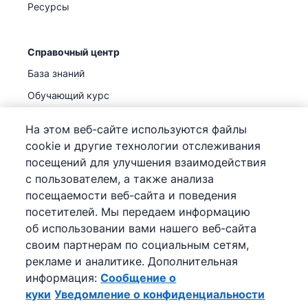
Ресурсы
Справочный центр
База знаний
Обучающий курс
Поддержка
(
Уже доступно
)
На этом веб-сайте используются файлы
cookie и другие технологии отслеживания
посещений для улучшения взаимодействия
с пользователем, а также анализа
посещаемости веб-сайта и поведения
©
2026
Pipedrive
посетителей. Мы передаем информацию
Pipedrive
Условия предоставления услуг
об использовании вами нашего веб-сайта
Pipedrive
Уведомление о конфиденциальности
своим партнерам по социальным сетям,
Карта сайта
рекламе и аналитике. Дополнительная
Сообщение о куки
информация:
Сообщение о
Настройки файлов cookie
куки
Уведомление о конфиденциальности
Pipedrive – онлайн-CRM для продаж.