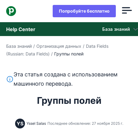
Попробуйте бесплатно
Help Center
База знаний
База знаний
/
Организация данных
/
Data Fields
База знаний
(Russian: Data Fields)
/
Группы полей
Состояние
Эта статья создана с использованием
обращайтесь в службу поддержки
Этот текст переведен с английского языка с помощ
машинного перевода.
Группы полей
YS
Yssel Salas
Последнее обновление: 27 ноября 2025 г.