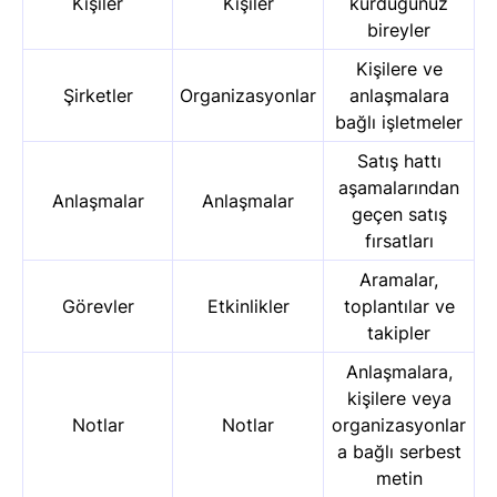
Kişiler
Kişiler
kurduğunuz
bireyler
Kişilere ve
Şirketler
Organizasyonlar
anlaşmalara
bağlı işletmeler
Satış hattı
aşamalarından
Anlaşmalar
Anlaşmalar
geçen satış
fırsatları
Aramalar,
Görevler
Etkinlikler
toplantılar ve
takipler
Anlaşmalara,
kişilere veya
Notlar
Notlar
organizasyonlar
a bağlı serbest
metin