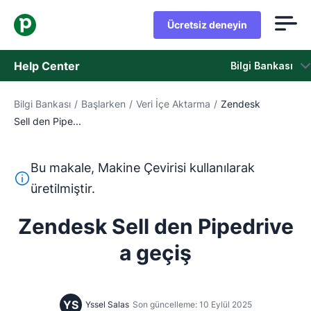
Ücretsiz deneyin
Help Center
Bilgi Bankası
Bilgi Bankası
/
Başlarken
/
Veri İçe Aktarma
/
Zendesk
Bilgi Bankası
Sell den Pipe...
Durum
Bu makale, Makine Çevirisi kullanılarak
Destek Birimiyle İletişime Geçin
Bu metin, İngilizceden Makine Çevirisi aracı kullanılarak ç
üretilmiştir.
Zendesk Sell den Pipedrive
a geçiş
YS
Yssel Salas
Son güncelleme: 10 Eylül 2025