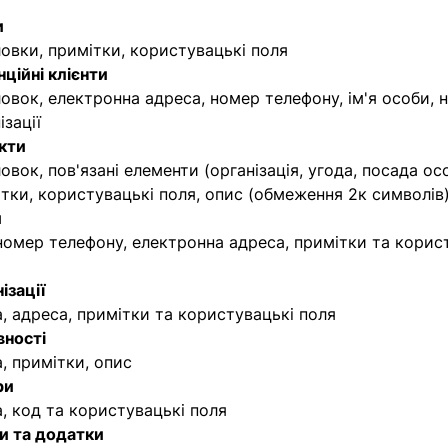
и
овки, примітки, користувацькі поля
ційні клієнти
овок, електронна адреса, номер телефону, ім'я особи, 
ізації
кти
овок, пов'язані елементи (організація, угода, посада ос
тки, користувацькі поля, опис (обмеження 2к символів
и
 номер телефону, електронна адреса, примітки та корис
ізації
, адреса, примітки та користувацькі поля
вності
, примітки, опис
ри
, код та користувацькі поля
и та додатки