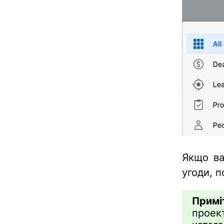
Якщо ва
угоди, п
Примі
проек