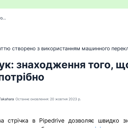
...
 перекладено з англійської мови за допомогою програм
ттю створено з використанням машинного перекл
к: знаходження того, щ
потрібно
Takahara
Останнє оновлення: 20 жовтня 2023 р.
а стрічка в Pipedrive дозволяє швидко з