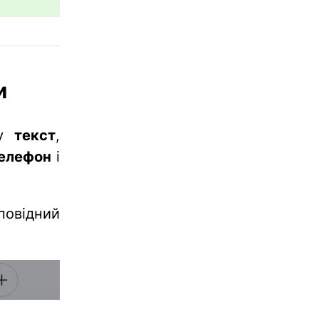
и
пу
текст
,
елефон
і
повідний