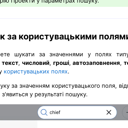
орію Проекти у параметрах пошуку.
к за користувацькими полям
ете шукати за значеннями у полях ти
 текст
,
числовий
,
гроші
,
автозаповнення
,
т
у
користувацьких полях
.
уку за значенням користувацького поля, від
з'явиться у результаті пошуку.