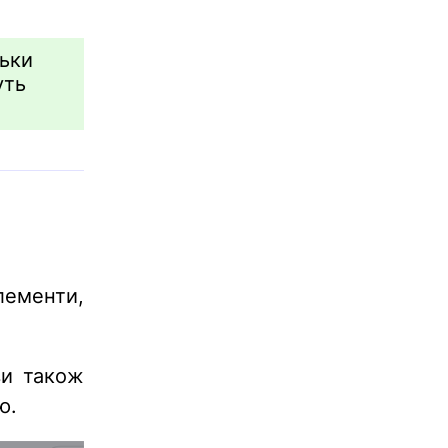
льки
уть
лементи,
ви також
ю.