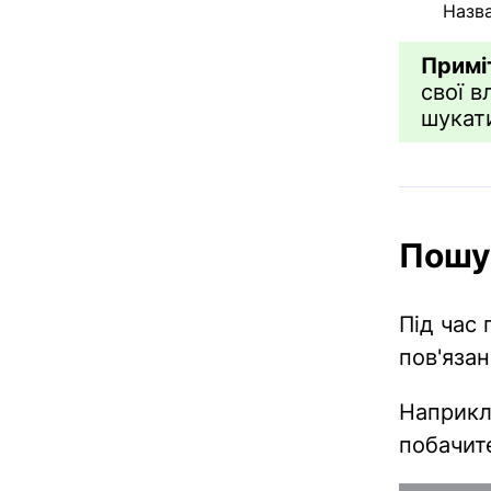
Назв
Примі
свої в
шукати
Пошу
Під час
пов'язан
Наприкл
побачите