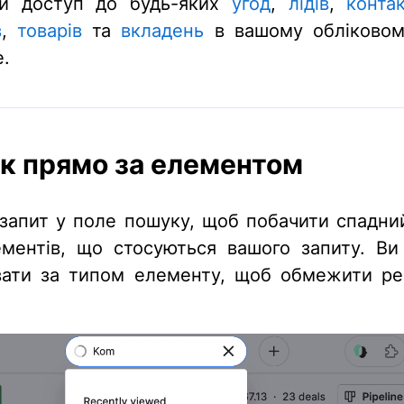
ти доступ до будь-яких
угод
,
лідів
,
контак
в
,
товарів
та
вкладень
в вашому обліковом
e.
к прямо за елементом
 запит у поле пошуку, щоб побачити спадни
ементів, що стосуються вашого запиту. В
вати за типом елементу, щоб обмежити ре