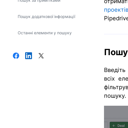
Пошук за примітками
отрима
проекті
Пошук додаткової інформації
Pipedriv
Останні елементи у пошуку
Пошу
Введіть
всіх ел
фільтру
пошуку.