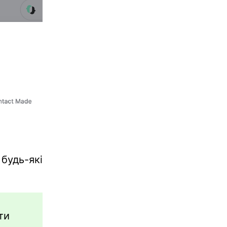
будь-які
ти