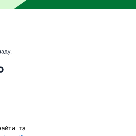
и машинного перекладу, тобто його не перевіряла люди
аду.
о
найти та