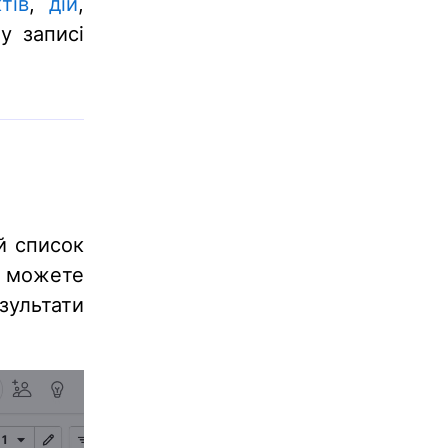
тів
,
дій
,
у записі
й список
и можете
зультати