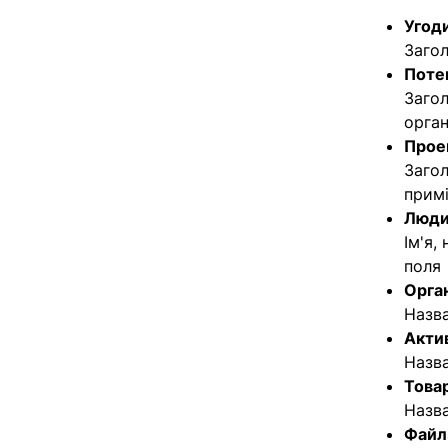
Угод
Загол
Потен
Загол
орган
Прое
Загол
примі
Люд
Ім'я,
поля
Орган
Назва
Акти
Назва
Това
Назва
Файл