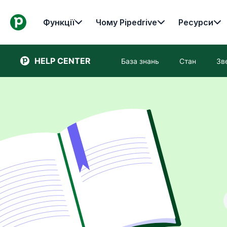
Функції
Чому Pipedrive
Ресурси
HELP CENTER
База знань
Стан
Зв