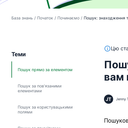
База знань
/
Початок
/
Починаємо
/
Пошук: знаходження то
Цей текст
Цю ста
Теми
Пошу
Пошук прямо за елементом
вам 
Пошук за пов’язаними
елементами
JT
Jenny 
Пошук за користувацькими
полями
Пошуков