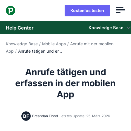
Kostenlos testen
Help Center
Knowledge Base
Knowledge Base
/
Mobile Apps
/
Anrufe mit der mobilen
Knowledge Base
App
/
Anrufe tätigen und er...
Status
Anrufe tätigen und
Support kontaktieren
erfassen in der mobilen
App
BF
Breandan Flood
Letztes Update: 25. März 2026