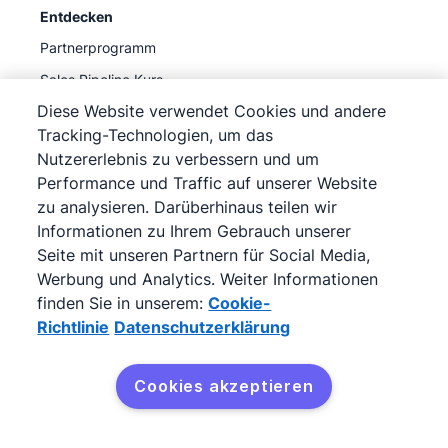
Entdecken
Partnerprogramm
Sales Pipeline Kurs
Diese Website verwendet Cookies und andere
Was bedeutet CRM?
Tracking-Technologien, um das
CRM-Vergleich
Nutzererlebnis zu verbessern und um
Ressourcen
Performance und Traffic auf unserer Website
zu analysieren. Darüberhinaus teilen wir
Informationen zu Ihrem Gebrauch unserer
Support Center
Seite mit unseren Partnern für Social Media,
Knowledge Base
Werbung und Analytics. Weiter Informationen
finden Sie in unserem:
Cookie-
Academy
Richtlinie
Datenschutzerklärung
Support
(
Jetzt verfügbar
)
Cookies akzeptieren