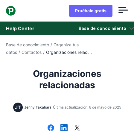
Pruébalo gratis
Help Center
Base de conocimiento
Base de conocimiento
/
Organiza tus
Base de conocimiento
datos
/
Contactos
/
Organizaciones relaci...
Estado
Organizaciones
Contáctanos
relacionadas
JT
Jenny Takahara
Última actualización: 8 de mayo de 2025