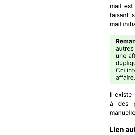
mail es
faisant 
mail init
Remar
autres
une af
dupliq
Cci int
affaire
Il existe
à des p
manuell
Lien a