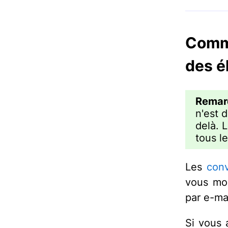
Comme
des é
Remar
n'est 
delà. 
tous l
Les
conv
vous mon
par e-ma
Si vous 