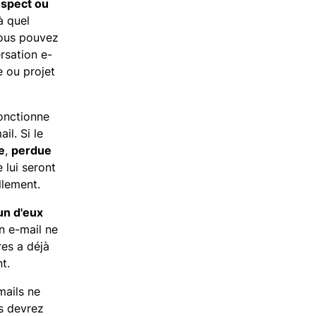
ospect ou
à quel
vous pouvez
rsation e-
e ou projet
fonctionne
il. Si le
e
,
perdue
 lui seront
llement.
un d'eux
on e-mail ne
res a déjà
t.
-mails ne
us devrez