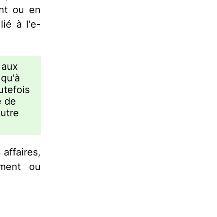
nt ou en
ié à l'e-
 aux
 qu'à
utefois
e de
autre
affaires,
ement ou