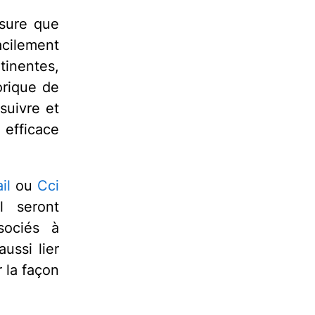
ssure que
cilement
tinentes,
orique de
suivre et
 efficace
il
ou
Cci
l seront
sociés à
ussi lier
 la façon