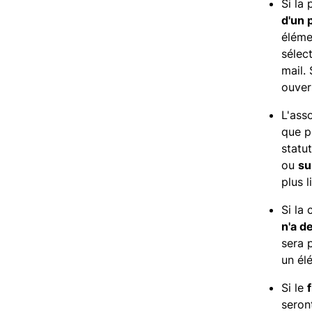
Si la
d'un 
éléme
sélec
mail.
ouver
L'ass
que p
statu
ou
su
plus 
Si la
n'a d
sera 
un él
Si le
seron