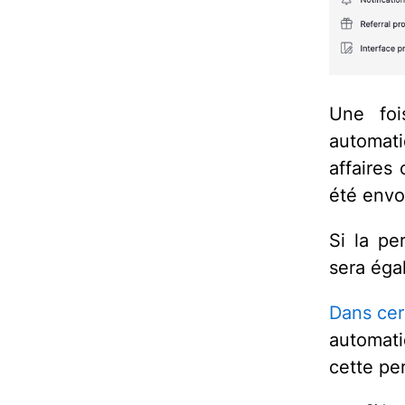
Une foi
automat
affaires 
été envo
Si la pe
sera éga
Dans cer
automatiq
cette pe