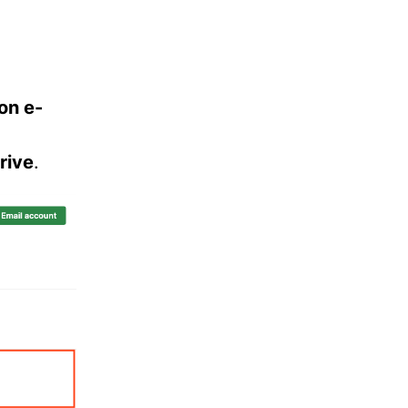
on e-
rive
.