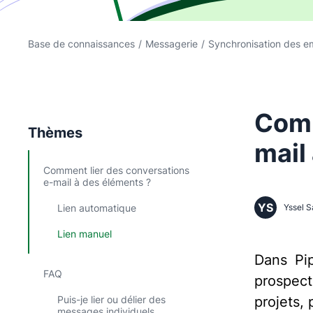
Base de connaissances
/
Messagerie
/
Synchronisation des em
Comm
Thèmes
mail
Comment lier des conversations
e-mail à des éléments ?
YS
Lien automatique
Yssel S
Lien manuel
Dans Pip
FAQ
prospec
Puis-je lier ou délier des
projets, 
messages individuels