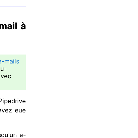
mail à
e-mails
au-
avec
Pipedrive
 avez eue
squ'un e-