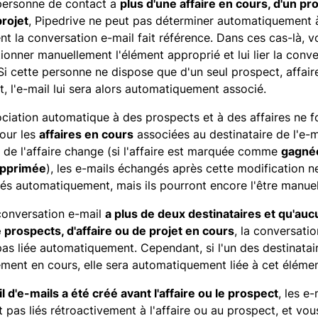
 personne de contact a
plus d'une affaire en cours, d'un pr
projet
, Pipedrive ne peut pas déterminer automatiquement 
nt la conversation e-mail fait référence. Dans ces cas-là, 
tionner manuellement l'élément approprié et lui lier la conve
 Si cette personne ne dispose que d'un seul prospect, affair
t, l'e-mail lui sera alors automatiquement associé.
ociation automatique à des prospects et à des affaires ne 
our les
affaires en cours
associées au destinataire de l'e-ma
t de l'affaire change (si l'affaire est marquée comme
gagné
pprimée
), les e-mails échangés après cette modification ne
liés automatiquement, mais ils pourront encore l'être manue
 conversation e-mail
a plus de deux destinataires et qu'auc
e prospects, d'affaire ou de projet en cours
, la conversati
pas liée automatiquement. Cependant, si l'un des destinatai
ément en cours, elle sera automatiquement liée à cet élémen
fil d'e-mails a été créé avant l'affaire ou le prospect
, les e
t pas liés rétroactivement à l'affaire ou au prospect, et vo