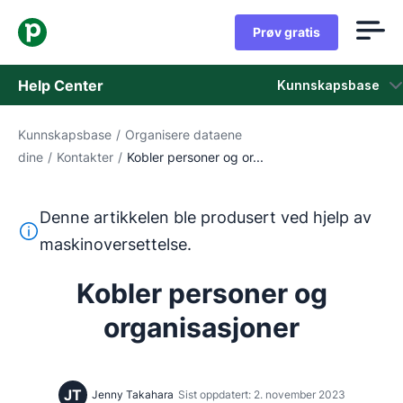
Prøv gratis
Help Center
Kunnskapsbase
Kunnskapsbase
/
Organisere dataene
Kunnskapsbase
dine
/
Kontakter
/
Kobler personer og or...
Status
Denne artikkelen ble produsert ved hjelp av
Kontakt kundestøtten
Denne teksten ble oversatt fra engelsk ved hjelp av et m
maskinoversettelse.
Kobler personer og
organisasjoner
JT
Jenny Takahara
Sist oppdatert: 2. november 2023