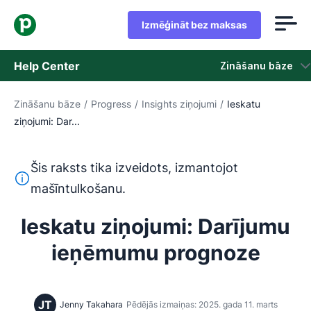
Izmēģināt bez maksas
Help Center
Zināšanu bāze
Zināšanu bāze
/
Progress
/
Insights ziņojumi
/
Ieskatu
Zināšanu bāze
ziņojumi: Dar...
Statuss
Šis raksts tika izveidots, izmantojot
Sazināties ar atbalsta dienestu
Šis teksts ir tulkots no angļu valodas, izmantojot mašīntu
mašīntulkošanu.
Ieskatu ziņojumi: Darījumu
ieņēmumu prognoze
JT
Jenny Takahara
Pēdējās izmaiņas: 2025. gada 11. marts