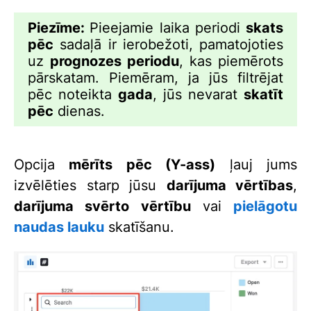
Piezīme:
Pieejamie laika periodi
skats
pēc
sadaļā ir ierobežoti, pamatojoties
uz
prognozes periodu
, kas piemērots
pārskatam. Piemēram, ja jūs filtrējat
pēc noteikta
gada
, jūs nevarat
skatīt
pēc
dienas.
Opcija
m
ērīts pēc (Y-ass)
ļauj jums
izvēlēties starp jūsu
darījuma vērtības
,
darījuma svērto vērtību
vai
pielāgotu
naudas lauku
skatīšanu.