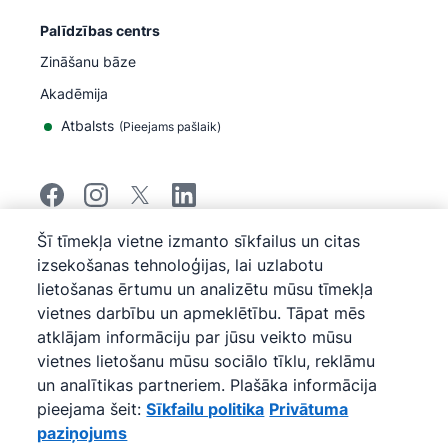
Palīdzības centrs
Zināšanu bāze
Akadēmija
Atbalsts
(
Pieejams pašlaik
)
Šī tīmekļa vietne izmanto sīkfailus un citas
©
2026
Pipedrive
izsekošanas tehnoloģijas, lai uzlabotu
Pipedrive
Pakalpojumu sniegšanas noteikumi
lietošanas ērtumu un analizētu mūsu tīmekļa
Pipedrive
Privātuma paziņojums
vietnes darbību un apmeklētību. Tāpat mēs
Vietnes karte
atklājam informāciju par jūsu veikto mūsu
Sīkfailu politika
vietnes lietošanu mūsu sociālo tīklu, reklāmu
Sīkfailu preferences
un analītikas partneriem. Plašāka informācija
Pipedrive ir uz tīmekļa bāzes veidota pārdošanas CRM
pieejama šeit:
Sīkfailu politika
Privātuma
programma.
paziņojums