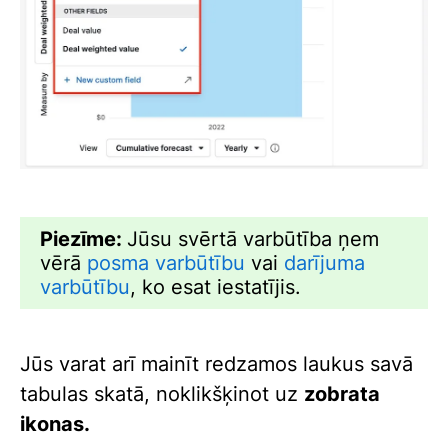
Piezīme:
Jūsu svērtā varbūtība ņem
vērā
posma varbūtību
vai
darījuma
varbūtību
, ko esat iestatījis.
Jūs varat arī mainīt redzamos laukus savā
tabulas skatā, noklikšķinot uz
zobrata
ikonas.