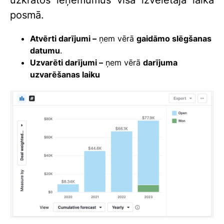
posmā.
Atvērti darījumi –
ņem vērā
gaidāmo slēgšanas
datumu
.
Uzvarēti darījumi –
ņem vērā
darījuma
uzvarēšanas laiku