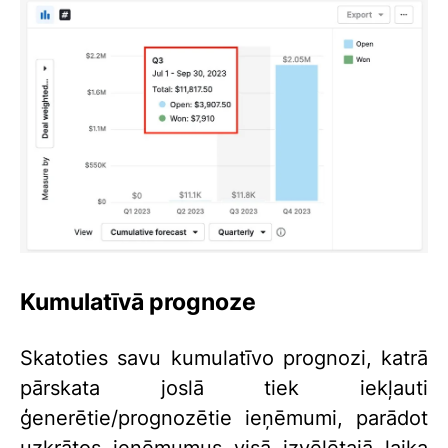
Kumulatīvā prognoze
Skatoties savu kumulatīvo prognozi, katrā
pārskata joslā tiek iekļauti
ģenerētie/prognozētie ieņēmumi, parādot
uzkrātos ieņēmumus visā izvēlētajā laika