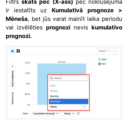
Filtrs
skats pēc
(X-ass)
pēc noklusējuma
ir iestatīts uz
Kumulatīvā prognoze >
Mēneša
, bet jūs varat mainīt laika periodu
vai izvēlēties
prognozi
nevis
kumulatīvo
prognozi.