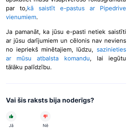
par to,
kā saistīt e-pastus ar Pipedrive
vienumiem
.
Ja pamanāt, ka jūsu e-pasti netiek saistīti
ar jūsu darījumiem un cēlonis nav neviens
no iepriekš minētajiem, lūdzu,
sazinieties
ar mūsu atbalsta komandu
, lai iegūtu
tālāku palīdzību.
Vai šis raksts bija noderīgs?
Jā
Nē