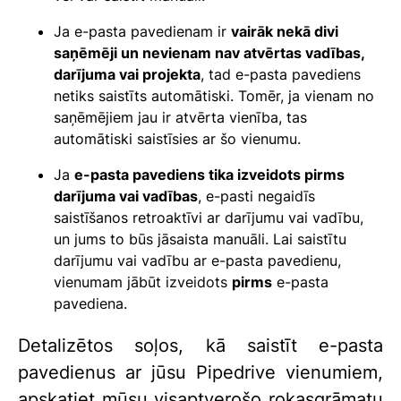
Ja e-pasta pavedienam ir
vairāk nekā divi
saņēmēji un nevienam nav atvērtas vadības,
darījuma vai projekta
, tad e-pasta pavediens
netiks saistīts automātiski. Tomēr, ja vienam no
saņēmējiem jau ir atvērta vienība, tas
automātiski saistīsies ar šo vienumu.
Ja
e-pasta pavediens tika izveidots pirms
darījuma vai vadības
, e-pasti negaidīs
saistīšanos retroaktīvi ar darījumu vai vadību,
un jums to būs jāsaista manuāli. Lai saistītu
darījumu vai vadību ar e-pasta pavedienu,
vienumam jābūt izveidots
pirms
e-pasta
pavediena.
Detalizētos soļos, kā saistīt e-pasta
pavedienus ar jūsu Pipedrive vienumiem,
apskatiet mūsu visaptverošo rokasgrāmatu