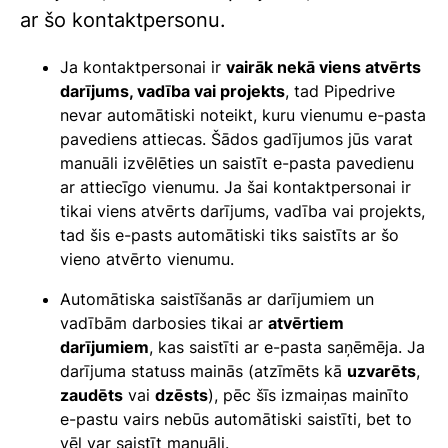
ar šo kontaktpersonu.
Ja kontaktpersonai ir
vairāk nekā viens atvērts
darījums, vadība vai projekts
, tad Pipedrive
nevar automātiski noteikt, kuru vienumu e-pasta
pavediens attiecas. Šādos gadījumos jūs varat
manuāli izvēlēties un saistīt e-pasta pavedienu
ar attiecīgo vienumu. Ja šai kontaktpersonai ir
tikai viens atvērts darījums, vadība vai projekts,
tad šis e-pasts automātiski tiks saistīts ar šo
vieno atvērto vienumu.
Automātiska saistīšanās ar darījumiem un
vadībām darbosies tikai ar
atvērtiem
darījumiem
, kas saistīti ar e-pasta saņēmēja. Ja
darījuma statuss mainās (atzīmēts kā
uzvarēts
,
zaudēts
vai
dzēsts
), pēc šīs izmaiņas mainīto
e-pastu vairs nebūs automātiski saistīti, bet to
vēl var saistīt manuāli.