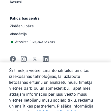
Resursi
Palīdzības centrs
Zināšanu bāze
Akadēmija
Atbalsts
(
Pieejams pašlaik
)
Šī tīmekļa vietne izmanto sīkfailus un citas
©
2026
Pipedrive
izsekošanas tehnoloģijas, lai uzlabotu
Pipedrive
Pakalpojumu sniegšanas noteikumi
lietošanas ērtumu un analizētu mūsu tīmekļa
Pipedrive
Privātuma paziņojums
vietnes darbību un apmeklētību. Tāpat mēs
Vietnes karte
atklājam informāciju par jūsu veikto mūsu
Sīkfailu politika
vietnes lietošanu mūsu sociālo tīklu, reklāmu
Sīkfailu preferences
un analītikas partneriem. Plašāka informācija
Pipedrive ir uz tīmekļa bāzes veidota pārdošanas CRM