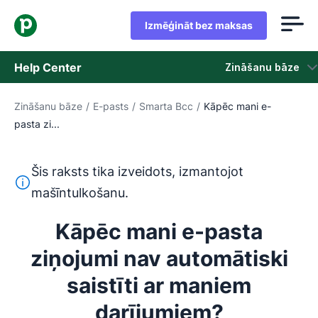
Izmēģināt bez maksas
Help Center
Zināšanu bāze
Zināšanu bāze
/
E-pasts
/
Smarta Bcc
/
Kāpēc mani e-
Zināšanu bāze
pasta zi...
Statuss
Šis raksts tika izveidots, izmantojot
Sazināties ar atbalsta dienestu
Šis teksts ir tulkots no angļu valodas, izmantojot mašīntu
mašīntulkošanu.
Kāpēc mani e-pasta
ziņojumi nav automātiski
saistīti ar maniem
darījumiem?