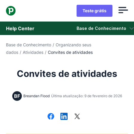
Teste grátis
Help Center
Base de Conhecimento
Base de Conhecimento
/
Organizando seus
Base de Conhecimento
dados
/
Atividades
/
Convites de atividades
Status
Convites de atividades
Fale com o Suporte
BF
Breandan Flood
Última atualização: 9 de fevereiro de 2026