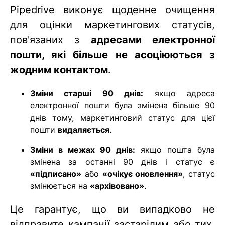
Pipedrive виконує щоденне очищення
для оцінки маркетингових статусів,
пов'язаних з
адресами електронної
пошти, які більше не асоціюються з
жодним контактом
.
Зміни старші 90 днів:
якщо адреса
електронної пошти була змінена більше 90
днів тому, маркетинговий статус для цієї
пошти
видаляється
.
Зміни в межах 90 днів:
якщо пошта була
змінена за останні 90 днів і статус є
«підписано»
або
«очікує оновлення»
, статус
змінюється на
«архівовано»
.
Це гарантує, що ви випадково не
відправите кампанії застарілим або тих,