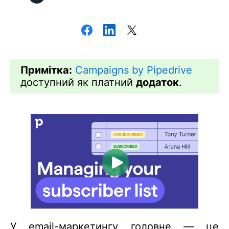
Примітка:
Campaigns by Pipedrive
доступний як платний
додаток
.
У email-маркетингу головне — це