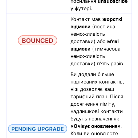
посилання
unsubscribe
у футері.
Контакт мав
жорсткі
відмови
(постійна
неможливість
доставки) або
м'які
відмови
(тимчасова
неможливість
доставки) п'ять разів.
Ви додали більше
підписаних контактів,
ніж дозволяє ваш
тарифний план. Після
досягнення ліміту,
надлишкові контакти
будуть позначені як
«Очікує оновлення»
.
Коли ви оновлюєте