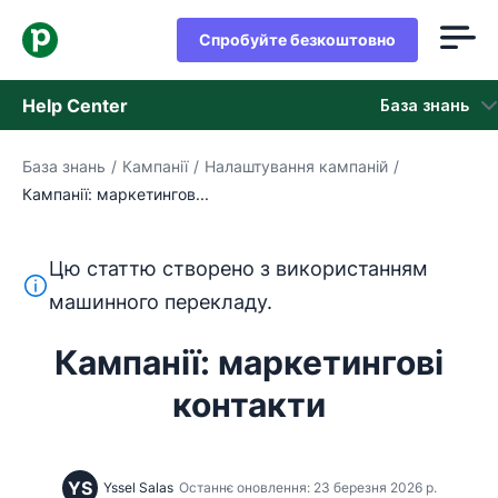
Спробуйте безкоштовно
Help Center
База знань
База знань
/
Кампанії
/
Налаштування кампаній
/
База знань
Кампанії: маркетингов...
Стан
Цю статтю створено з використанням
Зверніться в службу підтримки
Цей текст перекладено з англійської мови за допом
машинного перекладу.
Кампанії: маркетингові
контакти
YS
Yssel Salas
Останнє оновлення: 23 березня 2026 р.