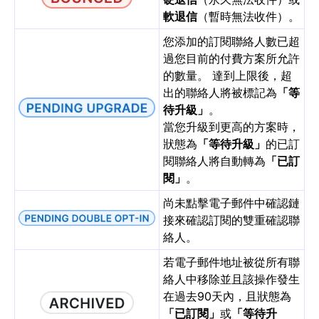
軟退信
（暫時無法收件）。
您添加的訂閱聯絡人數已超
過您目前的付費方案所允許
的數量。 達到上限後，超
出的聯絡人將被標記為
「等
待升級」
。
當您升級到更高的方案時，
狀態為
「等待升級」
的已訂
閱聯絡人將自動轉為
「已訂
閱」
。
尚未點擊電子郵件中確認鏈
接來確認訂閱的雙重確認聯
絡人。
若電子郵件地址被從所有聯
絡人中移除並且該操作發生
在過去90天內，且狀態為
「已訂閱」
或
「等待升