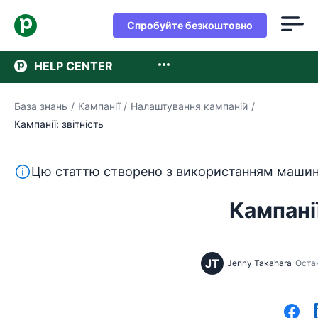
Спробуйте безкоштовно
HELP CENTER
База знань
/
Кампанії
/
Налаштування кампаній
/
Кампанії: звітність
Цей текст перекладено з англійської мови за допом
Цю статтю створено з використанням машин
Кампанії
JT
Jenny Takahara
Остан