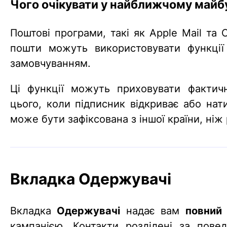
Чого очікувати у найближчому май
Поштові програми, такі як Apple Mail та
пошти можуть використовувати функції 
замовчуванням.
Ці функції можуть приховувати фактичн
цього, коли підписник відкриває або нат
може бути зафіксована з іншої країни, ні
Вкладка Одержувачі
Вкладка
Одержувачі
надає вам
повний 
кампанією. Контакти розділені за пов