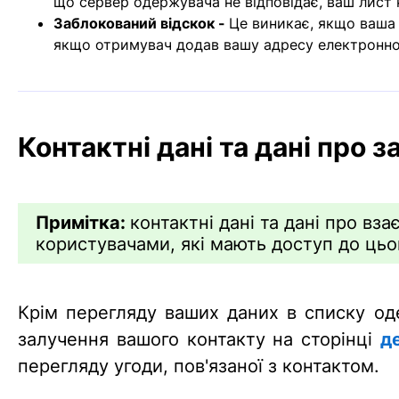
що сервер одержувача не відповідає, ваш лист 
Заблокований відскок -
Це виникає, якщо ваша
якщо отримувач додав вашу адресу електронної
Контактні дані та дані про 
Примітка:
контактні дані та дані про в
користувачами, які мають доступ до цьо
Крім перегляду ваших даних в списку од
залучення вашого контакту на сторінці
д
перегляду угоди, пов'язаної з контактом.