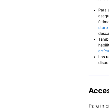
Para 
asegu
últim
store
desca
Tambi
habil
artícu
Los
u
dispo
Acces
Para ini