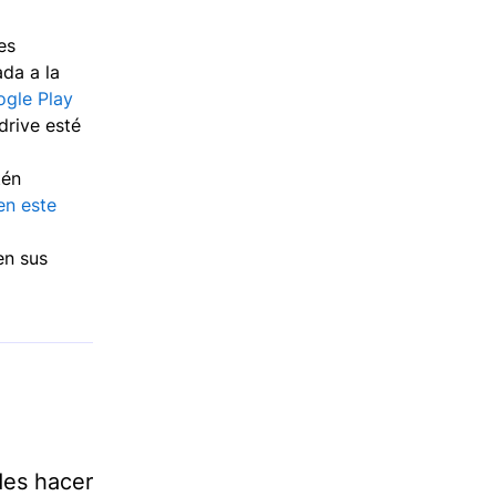
es
ada a la
gle Play
drive esté
tén
en este
n sus
des hacer