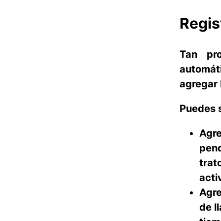
Regis
Tan pro
automát
agregar 
Puedes s
Agre
pend
trat
acti
Agre
de l