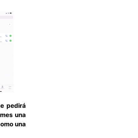
te pedirá
ames una
 como una