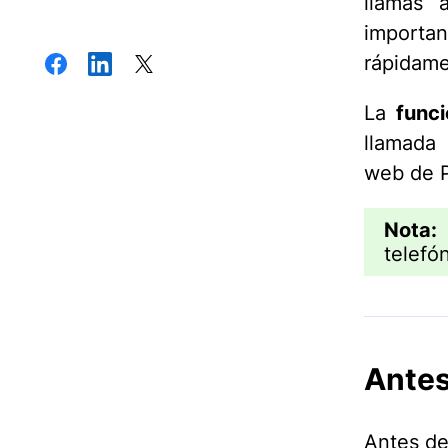
llamas 
importan
rápidame
La
func
llamada 
web de P
Nota:
L
telefón
Antes
Antes de