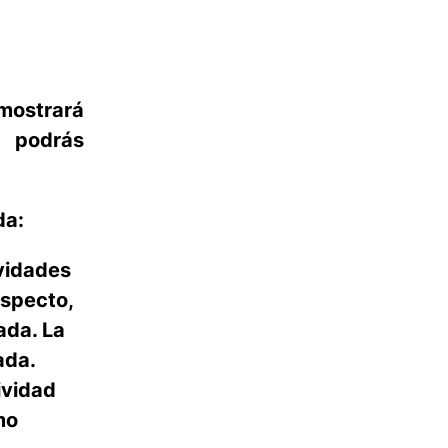
mostrará
e podrás
da:
vidades
ospecto,
mada. La
ada.
ividad
mo