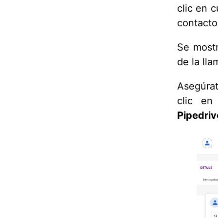
clic en 
contacto
Se mostr
de la lla
Asegúra
clic e
Pipedriv